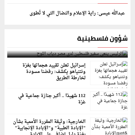
عبدالله عيسى: راية الإعلام والنضال التي لا تُطوى
شؤون فلسطينية
الرئيس ينعى سفير فلسطين لدى مصر دياب اللوح
إسرائيل تعلن تقييد هجماتها بغزة
ونتنياهو يكشف: رفضنا مسودة
لخارطة الطريق
112 شهيدًا .. أكبر جنازة جماعية في
غزة
الخارجية: وثيقة المقررة الأممية بشأن
"الإبادة الطبية" و"الإبادة الإنجابية"
بغزة دليل إضافي على الإبادة