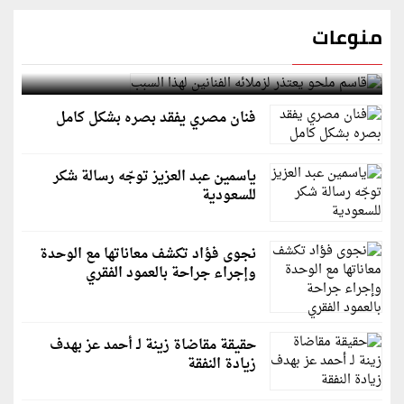
منوعات
قاسم ملحو يعتذر لزملائه الفنانين لهذا السبب
فنان مصري يفقد بصره بشكل كامل
ياسمين عبد العزيز توجّه رسالة شكر
للسعودية
نجوى فؤاد تكشف معاناتها مع الوحدة
وإجراء جراحة بالعمود الفقري
حقيقة مقاضاة زينة لـ أحمد عز بهدف
زيادة النفقة