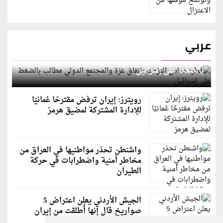
عربي
قطر: حماس التزمت باتفاق غزة والمجتمع الدولي مطالب
بالضغط على إسرائيل
رويترز: إيران ترفض مقترحًا عُمانيًا
للإدارة المشتركة لمضيق هرمز
واشنطن تحذر مواطنيها في العراق من
مخاطر أمنية واضطرابات في حركة
الطيران
الجيش الأردني يعلن اعتراض 5
صواريخ قال إنها أُطلقت من إيران