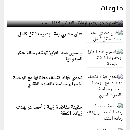
منوعات
قاسم ملحو يعتذر لزملائه الفنانين لهذا السبب
فنان مصري يفقد بصره بشكل كامل
ياسمين عبد العزيز توجّه رسالة شكر
للسعودية
نجوى فؤاد تكشف معاناتها مع الوحدة
وإجراء جراحة بالعمود الفقري
حقيقة مقاضاة زينة لـ أحمد عز بهدف
زيادة النفقة