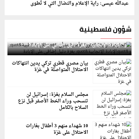
عبدالله عيسى: راية الإعلام والنضال التي لا تُطوى
شؤون فلسطينية
الخارجية: وثيقة المقررة الأممية بشأن "الإبادة الطبية"
و"الإبادة الإنجابية" بغزة دليل إضافي على الإبادة
بيان مصري قطري تركي يدين انتهاكات
الاحتلال المتواصلة في غزة
مجلس السلام بغزة: إسرائيل لن
تنسحب وراء الخط الأصفر قبل نزع
السلاح بالكامل
10 شهداء منهم 3 أطفال بغارات
الاحتلال على غزة