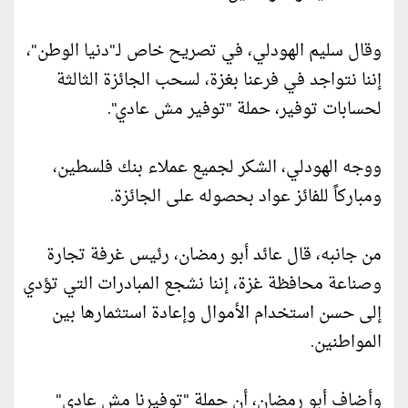
وقال سليم الهودلي، في تصريح خاص لـ"دنيا الوطن"،
إننا نتواجد في فرعنا بغزة، لسحب الجائزة الثالثة
لحسابات توفير، حملة "توفير مش عادي".
ووجه الهودلي، الشكر لجميع عملاء بنك فلسطين،
ومباركاً للفائز عواد بحصوله على الجائزة.
من جانبه، قال عائد أبو رمضان، رئيس غرفة تجارة
وصناعة محافظة غزة، إننا نشجع المبادرات التي تؤدي
إلى حسن استخدام الأموال وإعادة استثمارها بين
المواطنين.
وأضاف أبو رمضان، أن حملة "توفيرنا مش عادي"