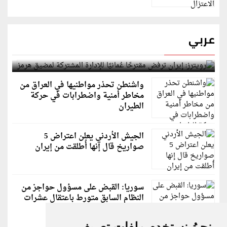
عربي
رويترز: إيران ترفض مقترحًا عُمانيًا للإدارة المشتركة
لمضيق هرمز
واشنطن تحذر مواطنيها في العراق من
مخاطر أمنية واضطرابات في حركة
الطيران
الجيش الأردني يعلن اعتراض 5
صواريخ قال إنها أُطلقت من إيران
سوريا: القبض على مسؤول حواجز من
النظام السابق متورط باعتقال عشرات
الشبان
نحنُ نستخدم ملفات تعريف