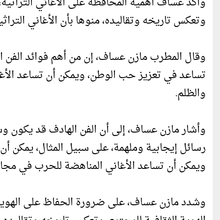
وأكد عساف أهمية المحافظة على الأغاني التراثية، ف
وتعكس تاريخه وتقاليده، منوها بأن الأغاني التراث
وقال المطرب مازن عساف، إن من أهم فوائد الفن اله
تساعد في تعزيز حب الوطن، ويمكن أن تساعد الأغا
والظلم.
وأشار مازن عساف، إلى أن الفن الهادف قد يكون وسي
رسائل إيجابية وملهمة، على سبيل المثال، يمكن أن ت
ويمكن أن تساعد الأغاني المناهضة للحرب في مجاب
وشدد مازن عساف، على ضرورة الحفاظ على الهوية ا