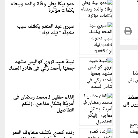
حمو بيكا يعلن وفاة والده وينعاه
بكلمات مؤثرة
صبري عبد المنعم يكشف سبب
دخوله "تيك توك"
نبيلة عبيد تروي كواليس مشهد
جمعها بأحمد زكي في شادر السمك
إلغاء حفلين لـ محمد رمضان في
مخطط
أمريكا بشكلٍ مفاجئ.. إليكم
يين إلى
التفاصيل
رندة كعدي تكشف مخاوف العمر