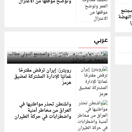
وتوضح موقفها من الاعتزال
مجتمع
النهضة
ا
عربي
قطر: حماس التزمت باتفاق غزة والمجتمع الدولي
مطالب بالضغط على إسرائيل
رويترز: إيران ترفض مقترحًا
عُمانيًا للإدارة المشتركة لمضيق
هرمز
واشنطن تحذر مواطنيها في
العراق من مخاطر أمنية
واضطرابات في حركة الطيران