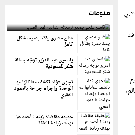
عبي.
منوعات
قاسم ملحو يعتذر لزملائه الفنانين لهذا السبب
قد
فنان مصري يفقد بصره بشكل
كامل
ياسمين عبد العزيز توجّه رسالة
شكر للسعودية
م
نجوى فؤاد تكشف معاناتها مع
الوحدة وإجراء جراحة بالعمود
لم،
الفقري
حقيقة مقاضاة زينة لـ أحمد عز
بهدف زيادة النفقة