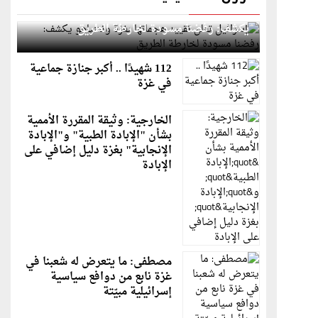
إسرائيل تعلن تقييد هجماتها بغزة ونتنياهو
يكشف: رفضنا مسودة لخارطة الطريق
112 شهيدًا .. أكبر جنازة جماعية
في غزة
الخارجية: وثيقة المقررة الأممية
بشأن "الإبادة الطبية" و"الإبادة
الإنجابية" بغزة دليل إضافي على
الإبادة
مصطفى: ما يتعرض له شعبنا في
غزة نابع من دوافع سياسية
إسرائيلية مبيّتة