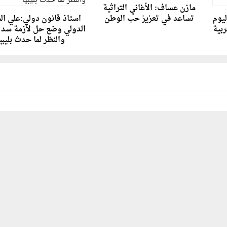
مازن عساف: الأغاني التراثية
ليوم
تساعد في تعزيز حب الوطن
استاذ قانون دولي:علي ال
ربية
الدولي وضع حل لأزمة سد 
والنظر لما حدث بليبي