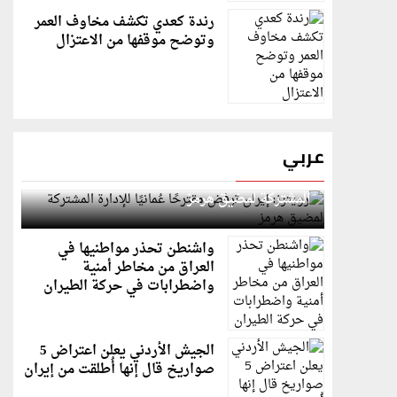
رندة كعدي تكشف مخاوف العمر
وتوضح موقفها من الاعتزال
عربي
رويترز: إيران ترفض مقترحًا عُمانيًا للإدارة
المشتركة لمضيق هرمز
واشنطن تحذر مواطنيها في
العراق من مخاطر أمنية
واضطرابات في حركة الطيران
الجيش الأردني يعلن اعتراض 5
صواريخ قال إنها أُطلقت من إيران