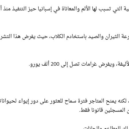
التي تسبب لها الألم والمعاناة في إسبانيا حيز التنفيذ منذ 
ارعة الثيران والصيد باستخادم الكلاب، حيث يفرض هذا التشري
يفرض غرامات تصل إلى 200 ألف يورو.
 لكنه يمنح المتاجر فترة سماح للعثور على دور إيواء لحيوانات
ن المسجلين قانونا فقط.
ك المطاعم والحانات.