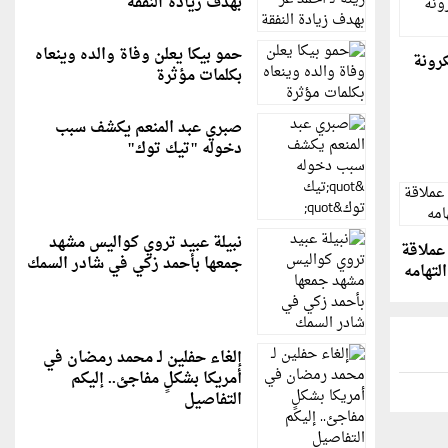
بهدف زيادة النفقة
حمو بيكا يعلن وفاة والده وينعاه
رونة
بكلمات مؤثرة
صبري عبد المنعم يكشف سبب
دخوله "تيك توك"
نبيلة عبيد تروي كواليس مشهد
عملاقة
جمعها بأحمد زكي في شادر السمك
التهامه
إلغاء حفلين لـ محمد رمضان في
أمريكا بشكلٍ مفاجئ.. إليكم
التفاصيل