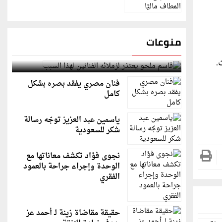
منوعات
قاسم ملحو يعتذر لزملائه الفنانين لهذا السبب
.
فنان مصري يفقد بصره بشكل
كامل
ياسمين عبد العزيز توجّه رسالة
شكر للسعودية
نجوى فؤاد تكشف معاناتها مع
الوحدة وإجراء جراحة بالعمود
الفقري
حقيقة مقاضاة زينة لـ أحمد عز