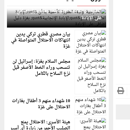
الخارجية: وثيقة المقررة الأممية بشأن "الإبادة
الطبية" و"الإبادة الإنجابية" بغزة دليل إضافي
على الإبادة
بيان مصري قطري تركي يدين
انتهاكات الاحتلال المتواصلة في
غزة
مجلس السلام بغزة: إسرائيل لن
تنسحب وراء الخط الأصفر قبل
نزع السلاح بالكامل
10 شهداء منهم 3 أطفال بغارات
الاحتلال على غزة
هيئة الأسرى: الاحتلال يمنع
الصليب الأحمر من زيارة أي أسير