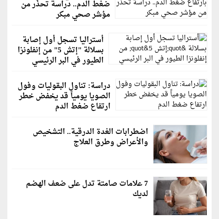
ضغط الدم.. دراسة تحذّر من
مؤشر صحي مبكر
أستراليا تسجل أول إصابة
بسلالة "إتش 5" من إنفلونزا
الطيور في البر الرئيسي
دراسة: تناول البقوليات وفول
الصويا يومياً قد يخفض خطر
ارتفاع ضغط الدم
اضطرابات الغدة الدرقية.. التشخيص
والأعراض وطرق العلاج
7 علامات صامتة تدل على ضعف الهضم
لديك