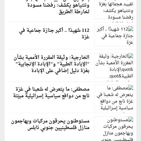
ونتنياهو يكشف: رفضنا مسودة
لخارطة الطريق
112 شهيدًا .. أكبر جنازة جماعية في
غزة
الخارجية: وثيقة المقررة الأممية بشأن
"الإبادة الطبية" و"الإبادة الإنجابية"
بغزة دليل إضافي على الإبادة
مصطفى: ما يتعرض له شعبنا في غزة
نابع من دوافع سياسية إسرائيلية مبيّتة
مستوطنون يحرقون مركبات ويهاجمون
منازل فلسطينيين جنوبي نابلس