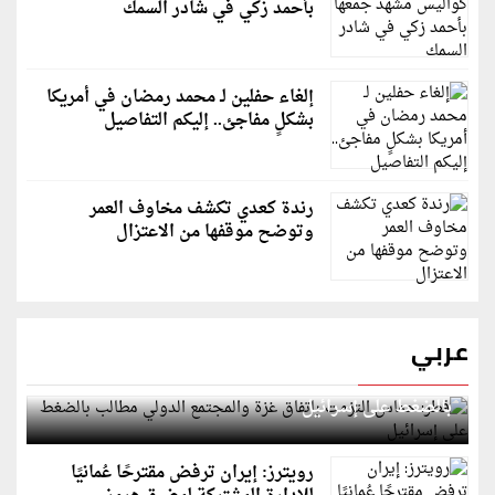
بأحمد زكي في شادر السمك
إلغاء حفلين لـ محمد رمضان في أمريكا
بشكلٍ مفاجئ.. إليكم التفاصيل
رندة كعدي تكشف مخاوف العمر
وتوضح موقفها من الاعتزال
عربي
قطر: حماس التزمت باتفاق غزة والمجتمع الدولي مطالب
بالضغط على إسرائيل
رويترز: إيران ترفض مقترحًا عُمانيًا