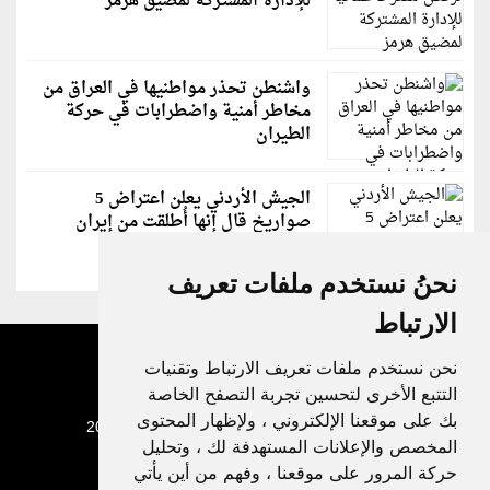
للإدارة المشتركة لمضيق هرمز
واشنطن تحذر مواطنيها في العراق من
مخاطر أمنية واضطرابات في حركة
الطيران
الجيش الأردني يعلن اعتراض 5
صواريخ قال إنها أُطلقت من إيران
نحنُ نستخدم ملفات تعريف
الارتباط
نحن نستخدم ملفات تعريف الارتباط وتقنيات
التتبع الأخرى لتحسين تجربة التصفح الخاصة
بك على موقعنا الإلكتروني ، ولإظهار المحتوى
جميع الحقوق محفوظة لدنيا الوطن © 2003 - 2022
المخصص والإعلانات المستهدفة لك ، وتحليل
حركة المرور على موقعنا ، وفهم من أين يأتي