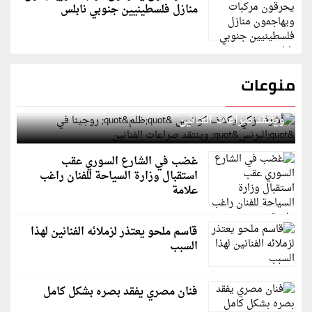
منازل فلسطينيين جنوبي نابلس
منوعات
أشرف زكي يكشف كواليس "ظلم" روجينا في "البرنس"
وينتقد صراعات الفنانين
غضب في الشارع السوري عقب
استقبال وزارة السياحة للفنان راغب
علامة
قاسم ملحو يعتذر لزملائه الفنانين لهذا
السبب
فنان مصري يفقد بصره بشكل كامل