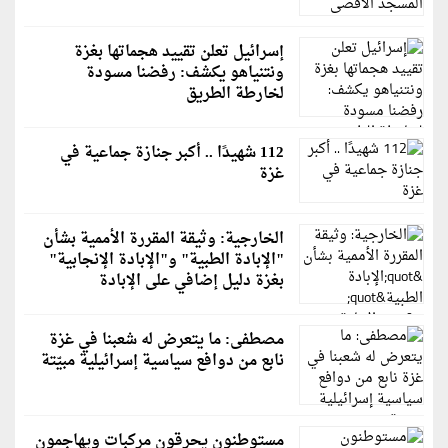
إسرائيل تعلن تقييد هجماتها بغزة
ونتنياهو يكشف: رفضنا مسودة
لخارطة الطريق
112 شهيدًا .. أكبر جنازة جماعية في
غزة
الخارجية: وثيقة المقررة الأممية بشأن
"الإبادة الطبية" و"الإبادة الإنجابية"
بغزة دليل إضافي على الإبادة
مصطفى: ما يتعرض له شعبنا في غزة
نابع من دوافع سياسية إسرائيلية مبيّتة
مستوطنون يحرقون مركبات ويهاجمون