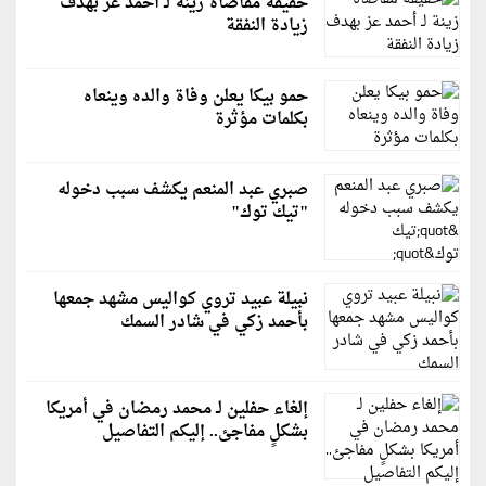
حقيقة مقاضاة زينة لـ أحمد عز بهدف
زيادة النفقة
حمو بيكا يعلن وفاة والده وينعاه
بكلمات مؤثرة
صبري عبد المنعم يكشف سبب دخوله
"تيك توك"
نبيلة عبيد تروي كواليس مشهد جمعها
بأحمد زكي في شادر السمك
إلغاء حفلين لـ محمد رمضان في أمريكا
بشكلٍ مفاجئ.. إليكم التفاصيل