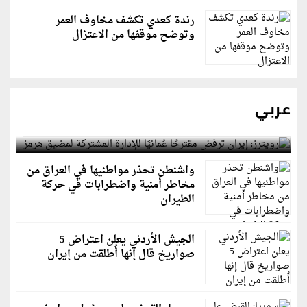
رندة كعدي تكشف مخاوف العمر
وتوضح موقفها من الاعتزال
عربي
رويترز: إيران ترفض مقترحًا عُمانيًا للإدارة المشتركة
لمضيق هرمز
واشنطن تحذر مواطنيها في العراق من
مخاطر أمنية واضطرابات في حركة
الطيران
الجيش الأردني يعلن اعتراض 5
صواريخ قال إنها أُطلقت من إيران