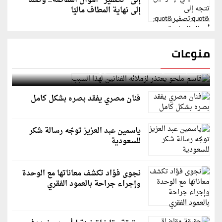
إلى "تصفير" أموال المقاصة.. وصلنا
إلى نهاية المطاف ماليًا
منوعات
قاسم ملحو يعتذر لزملائه الفنانين لهذا السبب
فنان مصري يفقد بصره بشكل كامل
ياسمين عبد العزيز توجّه رسالة شكر
للسعودية
نجوى فؤاد تكشف معاناتها مع الوحدة
وإجراء جراحة بالعمود الفقري