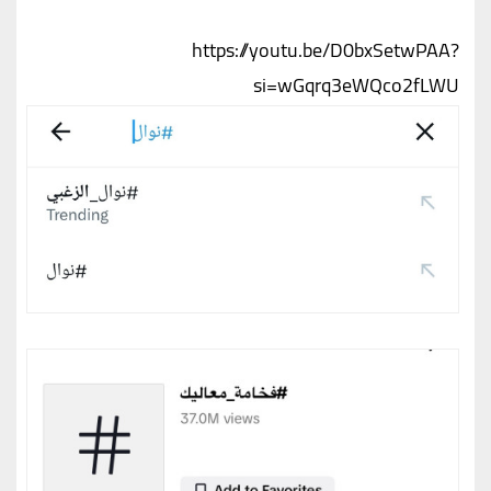
https://youtu.be/D0bxSetwPAA?
si=wGqrq3eWQco2fLWU