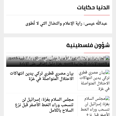
الدنيا حكايات
عبدالله عيسى: راية الإعلام والنضال التي لا تُطوى
شؤون فلسطينية
الخارجية: وثيقة المقررة الأممية بشأن "الإبادة الطبية"
و"الإبادة الإنجابية" بغزة دليل إضافي على الإبادة
بيان مصري قطري تركي يدين انتهاكات
الاحتلال المتواصلة في غزة
مجلس السلام بغزة: إسرائيل لن
تنسحب وراء الخط الأصفر قبل نزع
السلاح بالكامل