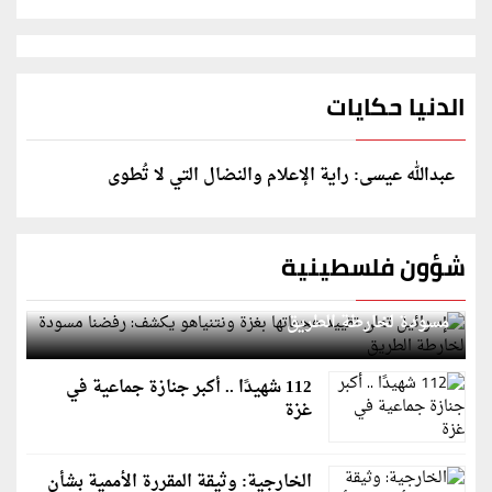
الدنيا حكايات
عبدالله عيسى: راية الإعلام والنضال التي لا تُطوى
شؤون فلسطينية
إسرائيل تعلن تقييد هجماتها بغزة ونتنياهو يكشف: رفضنا
مسودة لخارطة الطريق
112 شهيدًا .. أكبر جنازة جماعية في
غزة
الخارجية: وثيقة المقررة الأممية بشأن