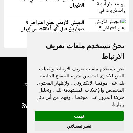
الطيران
الجيش الأردني يعلن اعتراض 5
صواريخ قال إنها أُطلقت من إيران
نحنُ نستخدم ملفات تعريف
الارتباط
نحن نستخدم ملفات تعريف الارتباط وتقنيات
التتبع الأخرى لتحسين تجربة التصفح الخاصة
بك على موقعنا الإلكتروني ، ولإظهار المحتوى
جميع الحقوق محفوظة لدنيا الوطن © 2003 - 2022
المخصص والإعلانات المستهدفة لك ، وتحليل
حركة المرور على موقعنا ، وفهم من أين يأتي
زوارنا.
فهمت
Privacy Policy
تغيير تفضيلاتي
|