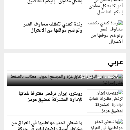
بشكلٍ مفاجئ.. إليكم التفاصيل
رندة كعدي تكشف مخاوف العمر
وتوضح موقفها من الاعتزال
عربي
قطر: حماس التزمت باتفاق غزة والمجتمع الدولي مطالب
بالضغط على إسرائيل
رويترز: إيران ترفض مقترحًا عُمانيًا
للإدارة المشتركة لمضيق هرمز
واشنطن تحذر مواطنيها في العراق من
مخاطر أمنية واضطرابات في حركة