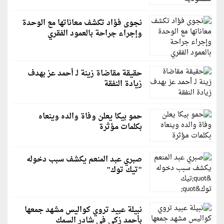
نجوى فؤاد تكشف معاناتها مع الوحدة
وإجراء جراحة بالعمود الفقري
حقيقة مقاضاة زينة لـ أحمد عز بهدف
زيادة النفقة
حمو بيكا يعلن وفاة والده وينعاه
بكلمات مؤثرة
صبري عبد المنعم يكشف سبب دخوله
"تيك توك"
نبيلة عبيد تروي كواليس مشهد جمعها
بأحمد زكي في شادر السمك