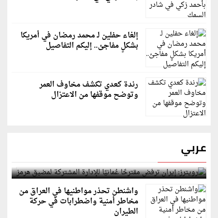
إلغاء حفلين لـ محمد رمضان في أمريكا
بشكلٍ مفاجئ.. إليكم التفاصيل
رندة كعدي تكشف مخاوف العمر
وتوضح موقفها من الاعتزال
عربي
رويترز: إيران ترفض مقترحًا عُمانيًا للإدارة المشتركة
لمضيق هرمز
واشنطن تحذر مواطنيها في العراق من
مخاطر أمنية واضطرابات في حركة
الطيران