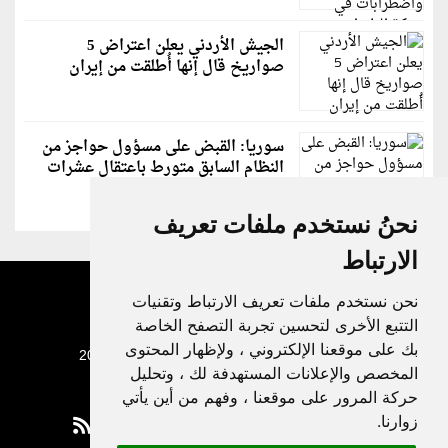
الجيش الأردني يعلن اعتراض 5
صواريخ قال إنها أُطلقت من إيران
سوريا: القبض على مسؤول حواجز من
النظام السابق متورط باعتقال عشرات
الشبان
نحنُ نستخدم ملفات تعريف
الارتباط
نحن نستخدم ملفات تعريف الارتباط وتقنيات
التتبع الأخرى لتحسين تجربة التصفح الخاصة
بك على موقعنا الإلكتروني ، ولإظهار المحتوى
جميع الحقوق محفوظة لدنيا الوطن © 2003 - 2022
المخصص والإعلانات المستهدفة لك ، وتحليل
حركة المرور على موقعنا ، وفهم من أين يأتي
زوارنا.