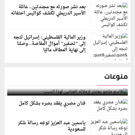
بعد نشر صورته مع مجندتين.. عائلة
الأسير الدريملي تكشف كواليس اختفائه
وزير المالية الفلسطيني: إسرائيل تتجه
إلى "تصفير" أموال المقاصة.. وصلنا
إلى نهاية المطاف ماليًا
منوعات
قاسم ملحو يعتذر لزملائه الفنانين لهذا السبب
فنان مصري يفقد بصره بشكل كامل
ياسمين عبد العزيز توجّه رسالة شكر
للسعودية