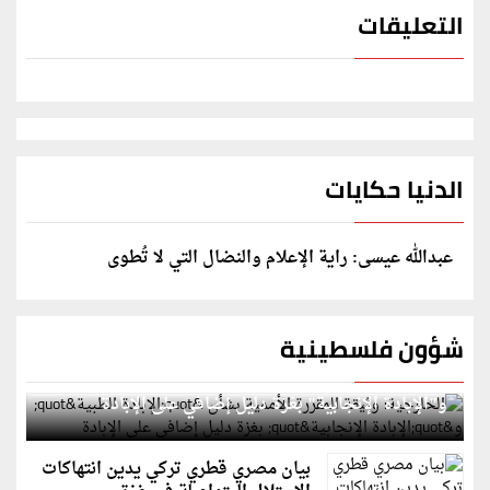
التعليقات
الدنيا حكايات
عبدالله عيسى: راية الإعلام والنضال التي لا تُطوى
شؤون فلسطينية
الخارجية: وثيقة المقررة الأممية بشأن "الإبادة الطبية"
و"الإبادة الإنجابية" بغزة دليل إضافي على الإبادة
بيان مصري قطري تركي يدين انتهاكات