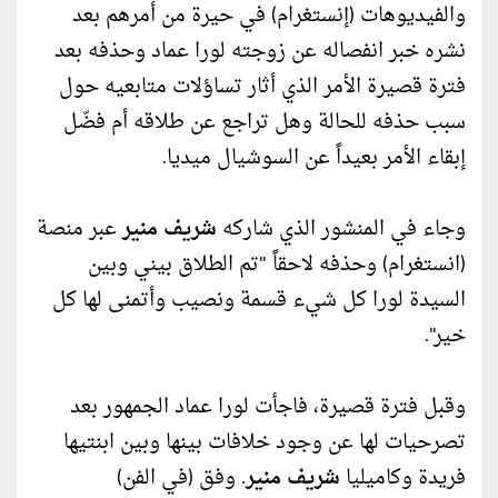
والفيديوهات (إنستغرام) في حيرة من أمرهم بعد
نشره خبر انفصاله عن زوجته لورا عماد وحذفه بعد
فترة قصيرة الأمر الذي أثار تساؤلات متابعيه حول
سبب حذفه للحالة وهل تراجع عن طلاقه أم فضّل
إبقاء الأمر بعيداً عن السوشيال ميديا.
وجاء في المنشور الذي شاركه
شريف منير
عبر منصة
(انستغرام) وحذفه لاحقاً "تم الطلاق بيني وبين
السيدة لورا كل شيء قسمة ونصيب وأتمنى لها كل
خير".
وقبل فترة قصيرة، فاجأت لورا عماد الجمهور بعد
تصرحيات لها عن وجود خلافات بينها وبين ابنتيها
فريدة وكاميليا
شريف منير
. وفق (في الفن)