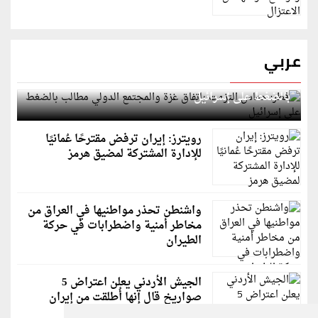
عربي
قطر: حماس التزمت باتفاق غزة والمجتمع الدولي مطالب
بالضغط على إسرائيل
رويترز: إيران ترفض مقترحًا عُمانيًا
للإدارة المشتركة لمضيق هرمز
واشنطن تحذر مواطنيها في العراق من
مخاطر أمنية واضطرابات في حركة
الطيران
الجيش الأردني يعلن اعتراض 5
صواريخ قال إنها أُطلقت من إيران