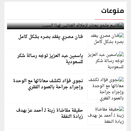
منوعات
قاسم ملحو يعتذر لزملائه الفنانين لهذا السبب
فنان مصري يفقد بصره بشكل كامل
ياسمين عبد العزيز توجّه رسالة شكر
للسعودية
نجوى فؤاد تكشف معاناتها مع الوحدة
وإجراء جراحة بالعمود الفقري
حقيقة مقاضاة زينة لـ أحمد عز بهدف
زيادة النفقة