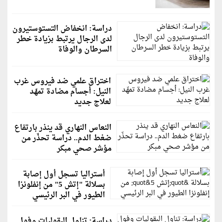
دراسة: انخفاض التستوستيرون
لدى الرجال يرتبط بزيادة خطر
السرطان والوفاة
اختراق علمي ضد فيروس غرب
النيل: أجسام مضادة تمهّد
لعلاج جديد
النعاس النهاري قد ينذر بارتفاع
ضغط الدم.. دراسة تحذّر من
مؤشر صحي مبكر
أستراليا تسجل أول إصابة
بسلالة "إتش 5" من إنفلونزا
الطيور في البر الرئيسي
دراسة: تناول البقوليات وفول