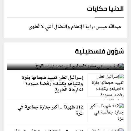
الدنيا حكايات
عبدالله عيسى: راية الإعلام والنضال التي لا تُطوى
شؤون فلسطينية
الرئيس ينعى سفير فلسطين لدى مصر دياب اللوح
إسرائيل تعلن تقييد هجماتها بغزة
ونتنياهو يكشف: رفضنا مسودة
لخارطة الطريق
112 شهيدًا .. أكبر جنازة جماعية في
غزة