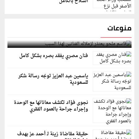
السلاح بالكامل
منوعات
قاسم ملحو يعتذر لزملائه الفنانين لهذا السبب
فنان مصري يفقد بصره بشكل كامل
ياسمين عبد العزيز توجّه رسالة شكر
للسعودية
نجوى فؤاد تكشف معاناتها مع الوحدة
وإجراء جراحة بالعمود الفقري
حقيقة مقاضاة زينة لـ أحمد عز بهدف