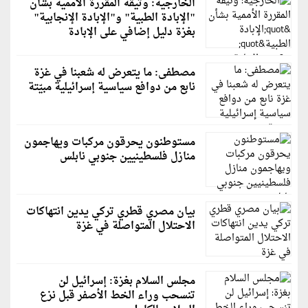
الخارجية: وثيقة المقررة الأممية بشأن
"الإبادة الطبية" و"الإبادة الإنجابية"
بغزة دليل إضافي على الإبادة
مصطفى: ما يتعرض له شعبنا في غزة
نابع من دوافع سياسية إسرائيلية مبيّتة
مستوطنون يحرقون مركبات ويهاجمون
منازل فلسطينيين جنوبي نابلس
بيان مصري قطري تركي يدين انتهاكات
الاحتلال المتواصلة في غزة
مجلس السلام بغزة: إسرائيل لن
تنسحب وراء الخط الأصفر قبل نزع