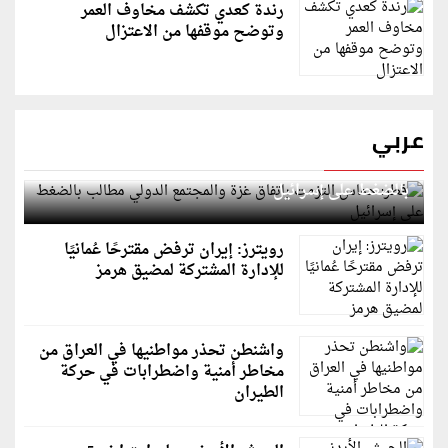
رندة كعدي تكشف مخاوف العمر
وتوضح موقفها من الاعتزال
عربي
قطر: حماس التزمت باتفاق غزة والمجتمع الدولي مطالب
بالضغط على إسرائيل
رويترز: إيران ترفض مقترحًا عُمانيًا
للإدارة المشتركة لمضيق هرمز
واشنطن تحذر مواطنيها في العراق من
مخاطر أمنية واضطرابات في حركة
الطيران