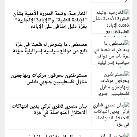
الخارجية: وثيقة المقررة الأممية بشأن
"الإبادة الطبية" و"الإبادة الإنجابية"
بغزة دليل إضافي على الإبادة
مصطفى: ما يتعرض له شعبنا في غزة
نابع من دوافع سياسية إسرائيلية مبيّتة
مستوطنون يحرقون مركبات ويهاجمون
منازل فلسطينيين جنوبي نابلس
بيان مصري قطري تركي يدين انتهاكات
الاحتلال المتواصلة في غزة