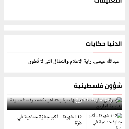
التعليقات
الدنيا حكايات
عبدالله عيسى: راية الإعلام والنضال التي لا تُطوى
شؤون فلسطينية
إسرائيل تعلن تقييد هجماتها بغزة ونتنياهو يكشف: رفضنا
مسودة لخارطة الطريق
112 شهيدًا .. أكبر جنازة جماعية في
غزة