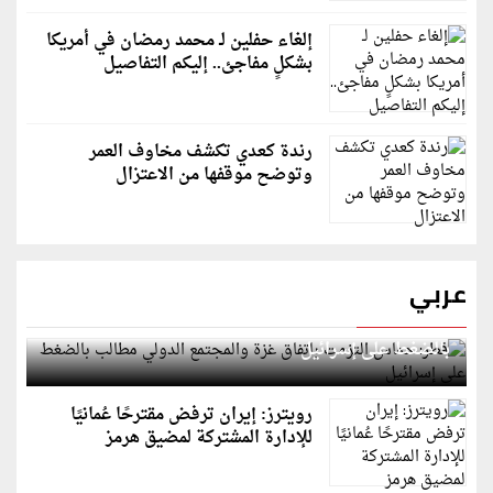
إلغاء حفلين لـ محمد رمضان في أمريكا
بشكلٍ مفاجئ.. إليكم التفاصيل
رندة كعدي تكشف مخاوف العمر
وتوضح موقفها من الاعتزال
عربي
قطر: حماس التزمت باتفاق غزة والمجتمع الدولي مطالب
بالضغط على إسرائيل
رويترز: إيران ترفض مقترحًا عُمانيًا
للإدارة المشتركة لمضيق هرمز