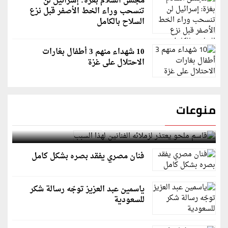
مجلس السلام بغزة: إسرائيل لن
تنسحب وراء الخط الأصفر قبل نزع
السلاح بالكامل
10 شهداء منهم 3 أطفال بغارات
الاحتلال على غزة
منوعات
قاسم ملحو يعتذر لزملائه الفنانين لهذا السبب
فنان مصري يفقد بصره بشكل كامل
ياسمين عبد العزيز توجّه رسالة شكر
للسعودية