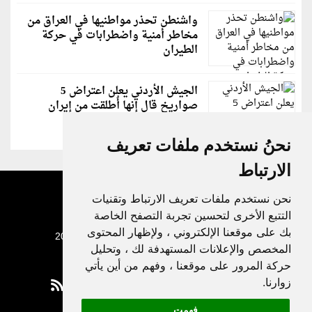
واشنطن تحذر مواطنيها في العراق من
مخاطر أمنية واضطرابات في حركة
الطيران
الجيش الأردني يعلن اعتراض 5
صواريخ قال إنها أُطلقت من إيران
نحنُ نستخدم ملفات تعريف
الارتباط
نحن نستخدم ملفات تعريف الارتباط وتقنيات
التتبع الأخرى لتحسين تجربة التصفح الخاصة
بك على موقعنا الإلكتروني ، ولإظهار المحتوى
جميع الحقوق محفوظة لدنيا الوطن © 2003 - 2022
المخصص والإعلانات المستهدفة لك ، وتحليل
حركة المرور على موقعنا ، وفهم من أين يأتي
زوارنا.
فهمت