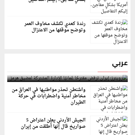
رندة كعدي تكشف مخاوف العمر
وتوضح موقفها من الاعتزال
عربي
رويترز: إيران ترفض مقترحًا عُمانيًا للإدارة المشتركة
لمضيق هرمز
واشنطن تحذر مواطنيها في العراق من
مخاطر أمنية واضطرابات في حركة
الطيران
الجيش الأردني يعلن اعتراض 5
صواريخ قال إنها أُطلقت من إيران