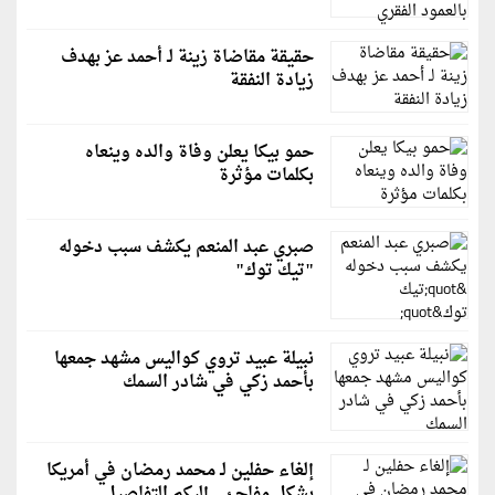
حقيقة مقاضاة زينة لـ أحمد عز بهدف
زيادة النفقة
حمو بيكا يعلن وفاة والده وينعاه
بكلمات مؤثرة
صبري عبد المنعم يكشف سبب دخوله
"تيك توك"
نبيلة عبيد تروي كواليس مشهد جمعها
بأحمد زكي في شادر السمك
إلغاء حفلين لـ محمد رمضان في أمريكا
بشكلٍ مفاجئ.. إليكم التفاصيل