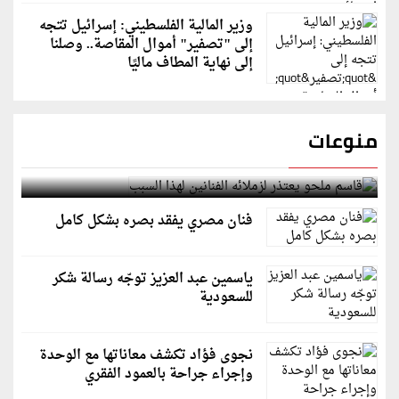
وزير المالية الفلسطيني: إسرائيل تتجه
إلى "تصفير" أموال المقاصة.. وصلنا
إلى نهاية المطاف ماليًا
منوعات
قاسم ملحو يعتذر لزملائه الفنانين لهذا السبب
فنان مصري يفقد بصره بشكل كامل
ياسمين عبد العزيز توجّه رسالة شكر
للسعودية
نجوى فؤاد تكشف معاناتها مع الوحدة
وإجراء جراحة بالعمود الفقري