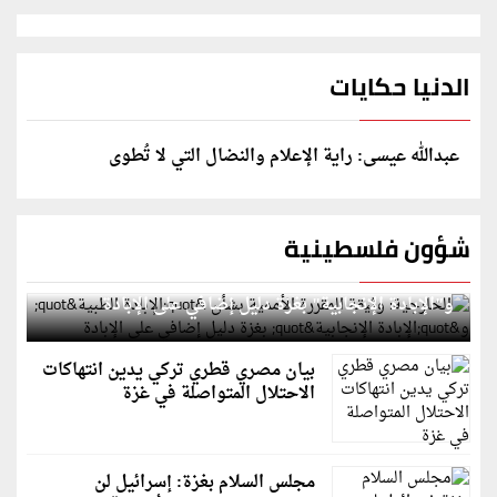
الدنيا حكايات
عبدالله عيسى: راية الإعلام والنضال التي لا تُطوى
شؤون فلسطينية
الخارجية: وثيقة المقررة الأممية بشأن "الإبادة الطبية"
و"الإبادة الإنجابية" بغزة دليل إضافي على الإبادة
بيان مصري قطري تركي يدين انتهاكات
الاحتلال المتواصلة في غزة
مجلس السلام بغزة: إسرائيل لن