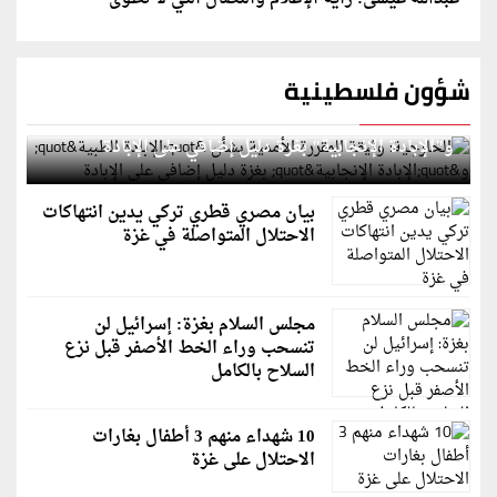
شؤون فلسطينية
الخارجية: وثيقة المقررة الأممية بشأن "الإبادة الطبية"
و"الإبادة الإنجابية" بغزة دليل إضافي على الإبادة
بيان مصري قطري تركي يدين انتهاكات
الاحتلال المتواصلة في غزة
مجلس السلام بغزة: إسرائيل لن
تنسحب وراء الخط الأصفر قبل نزع
السلاح بالكامل
10 شهداء منهم 3 أطفال بغارات
الاحتلال على غزة