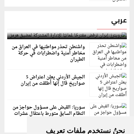
عربي
رويترز: إيران ترفض مقترحًا عُمانيًا للإدارة المشتركة
لمضيق هرمز
واشنطن تحذر مواطنيها في العراق من
مخاطر أمنية واضطرابات في حركة
الطيران
الجيش الأردني يعلن اعتراض 5
صواريخ قال إنها أُطلقت من إيران
سوريا: القبض على مسؤول حواجز من
النظام السابق متورط باعتقال عشرات
الشبان
نحنُ نستخدم ملفات تعريف