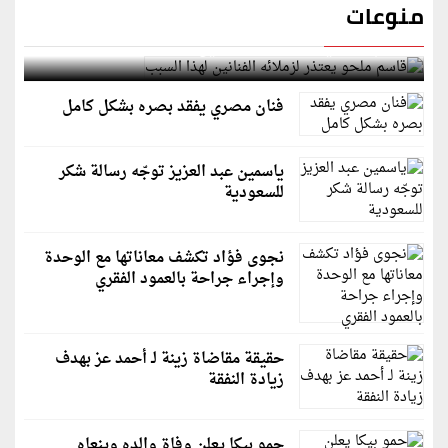
منوعات
قاسم ملحو يعتذر لزملائه الفنانين لهذا السبب
فنان مصري يفقد بصره بشكل كامل
ياسمين عبد العزيز توجّه رسالة شكر
للسعودية
نجوى فؤاد تكشف معاناتها مع الوحدة
وإجراء جراحة بالعمود الفقري
حقيقة مقاضاة زينة لـ أحمد عز بهدف
زيادة النفقة
حمو بيكا يعلن وفاة والده وينعاه