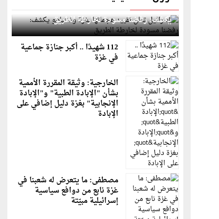
إسرائيل تعلن تقييد هجماتها بغزة ونتنياهو
يكشف: رفضنا مسودة لخارطة الطريق
112 شهيدًا .. أكبر جنازة جماعية
في غزة
الخارجية: وثيقة المقررة الأممية
بشأن "الإبادة الطبية" و"الإبادة
الإنجابية" بغزة دليل إضافي على
الإبادة
مصطفى: ما يتعرض له شعبنا في
غزة نابع من دوافع سياسية
إسرائيلية مبيّتة