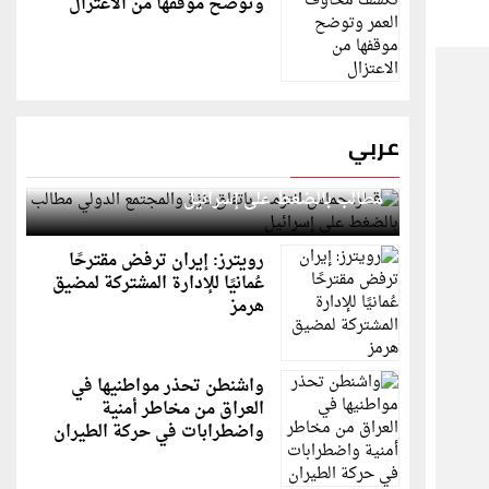
وتوضح موقفها من الاعتزال
عربي
قطر: حماس التزمت باتفاق غزة والمجتمع الدولي
مطالب بالضغط على إسرائيل
رويترز: إيران ترفض مقترحًا
عُمانيًا للإدارة المشتركة لمضيق
هرمز
واشنطن تحذر مواطنيها في
العراق من مخاطر أمنية
واضطرابات في حركة الطيران