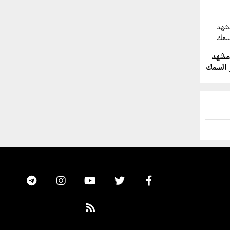
 مشهد
 السمك