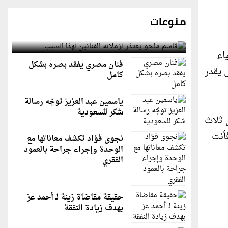
منوعات
قاسم ملحو يعتذر لزملائه الفنانين لهذا السبب
اء
فنان مصري يفقد بصره بشكل
 يقدر
كامل
ياسمين عبد العزيز توجّه رسالة
شكر للسعودية
 ثلاث
أنت
نجوى فؤاد تكشف معاناتها مع
الوحدة وإجراء جراحة بالعمود
الفقري
حقيقة مقاضاة زينة لـ أحمد عز
بهدف زيادة النفقة