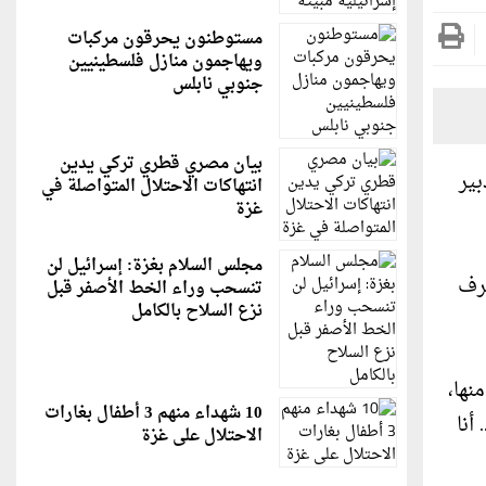
مستوطنون يحرقون مركبات
ويهاجمون منازل فلسطينيين
جنوبي نابلس
بيان مصري قطري تركي يدين
بير
انتهاكات الاحتلال المتواصلة في
غزة
مجلس السلام بغزة: إسرائيل لن
عرف
تنسحب وراء الخط الأصفر قبل
نزع السلاح بالكامل
نها،
10 شهداء منهم 3 أطفال بغارات
أنا
الاحتلال على غزة