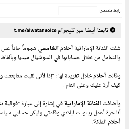
رابط مختصر:
تابعنا أيضا عبر تليجرام t.me/alwatanvoice
شنّت الفنانة الإماراتية
أحلام الشامسي
هجوماً حاداً على أ
والتعامل من خلال حساباتها في السوشيال ميديا وبألفاظ 
وقالت
أحلام
خلال تغريدة لها : "إذا لأني لقيت متابعت
كيف أردّ عليك وعلى العام".
وأضافت
الفنانة الإماراتية
في إشارة إلى عبارة "فوقية نتن
أنا حرة أعمل ريتويت لبلادي وقادتي وليكن حسابي سياسي كلي
أحلام
الملكة".