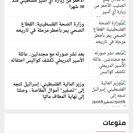
الأحمر من زيارة أي أسير فلسطيني منذ
30 شهرا
وزارة الصحة الفلسطينية: القطاع
الصحي يمر بأخطر مرحلة في تاريخه
بعد نشر صورته مع مجندتين.. عائلة
الأسير الدريملي تكشف كواليس اختفائه
وزير المالية الفلسطيني: إسرائيل تتجه
إلى "تصفير" أموال المقاصة.. وصلنا
إلى نهاية المطاف ماليًا
منوعات
قاسم ملحو يعتذر لزملائه الفنانين لهذا السبب