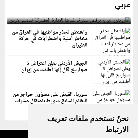
عربي
رويترز: إيران ترفض مقترحًا عُمانيًا للإدارة المشتركة
لمضيق هرمز
واشنطن تحذر مواطنيها في العراق من
مخاطر أمنية واضطرابات في حركة
الطيران
الجيش الأردني يعلن اعتراض 5
صواريخ قال إنها أُطلقت من إيران
سوريا: القبض على مسؤول حواجز من
النظام السابق متورط باعتقال عشرات
الشبان
نحنُ نستخدم ملفات تعريف
الارتباط