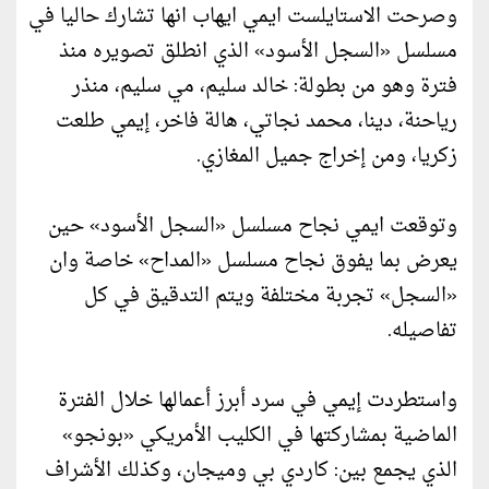
وصرحت الاستايلست ايمي ايهاب انها تشارك حاليا في
مسلسل «السجل الأسود» الذي انطلق تصويره منذ
فترة وهو من بطولة: خالد سليم، مي سليم، منذر
رياحنة، دينا، محمد نجاتي، هالة فاخر، إيمي طلعت
زكريا، ومن إخراج جميل المغازي.
وتوقعت ايمي نجاح مسلسل «السجل الأسود» حين
يعرض بما يفوق نجاح مسلسل «المداح» خاصة وان
«السجل» تجربة مختلفة ويتم التدقيق في كل
تفاصيله.
واستطردت إيمي في سرد أبرز أعمالها خلال الفترة
الماضية بمشاركتها في الكليب الأمريكي «بونجو»
الذي يجمع بين: كاردي بي وميجان، وكذلك الأشراف