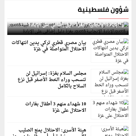
شؤون فلسطينية
الخارجية: وثيقة المقررة الأممية بشأن "الإبادة الطبية"
و"الإبادة الإنجابية" بغزة دليل إضافي على الإبادة
بيان مصري قطري تركي يدين انتهاكات
الاحتلال المتواصلة في غزة
مجلس السلام بغزة: إسرائيل لن
تنسحب وراء الخط الأصفر قبل نزع
السلاح بالكامل
10 شهداء منهم 3 أطفال بغارات
الاحتلال على غزة
هيئة الأسرى: الاحتلال يمنع الصليب