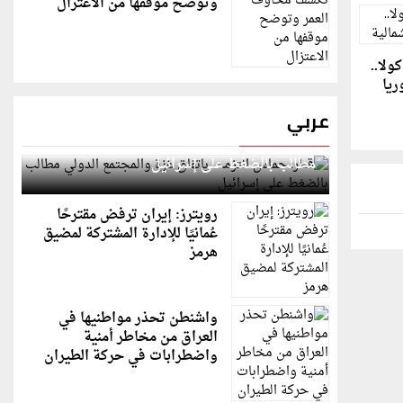
وتوضح موقفها من الاعتزال
ولا..
ريا
عربي
قطر: حماس التزمت باتفاق غزة والمجتمع الدولي
مطالب بالضغط على إسرائيل
رويترز: إيران ترفض مقترحًا
عُمانيًا للإدارة المشتركة لمضيق
هرمز
واشنطن تحذر مواطنيها في
العراق من مخاطر أمنية
واضطرابات في حركة الطيران