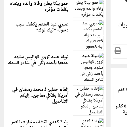
حمو بيكا يعلن وفاة والده وينعاه
بكلمات مؤثرة
ورات
صبري عبد المنعم يكشف سبب
دخوله "تيك توك"
نبيلة عبيد تروي كواليس مشهد
جمعها بأحمد زكي في شادر السمك
إلغاء حفلين لـ محمد رمضان في
أمريكا بشكلٍ مفاجئ.. إليكم
التفاصيل
شاهد: حبة بصل بوزن 8.97 كغم
ية
رندة كعدي تكشف مخاوف العمر