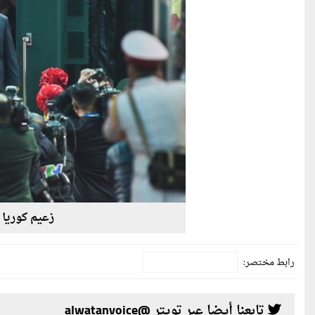
زعيم كوريا 
رابط مختصر:
تابعنا أيضا عبر تويتر @alwatanvoice