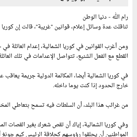
رام الله - دنيا الوطن
تناقلت عدة وسائل إعلام، قوانين "غريبة"، قالت إن كوريا 
ومن أغرب القوانين في كوريا الشمالية، إعدام العائلة في
القطع مع الفعل الشنيع، تتواصل الإعدامات في تلك العائلة حتى تتم معاقبة 3 أجيال منها، وفق ما
في كوريا الشمالية أيضا، المكالمة الدولية جريمة يعاقب 
خارج الحدود إذا كنت يوما داخله.
من غرائب هذا البلد، أن السلطات فيه تسمح بتعاطي المخدر
المواطنين أن يحلقوا رؤوسهم كحلاقة الرئيس كيم جونغ أون