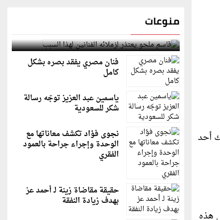
منوعات
قاسم ملحو يعتذر لزملائه الفنانين لهذا السبب
فنان مصري يفقد بصره بشكل
كامل
ياسمين عبد العزيز توجّه رسالة
شكر للسعودية
نجوى فؤاد تكشف معاناتها مع
ك أحد
الوحدة وإجراء جراحة بالعمود
الفقري
حقيقة مقاضاة زينة لـ أحمد عز
بهدف زيادة النفقة
ي هذه