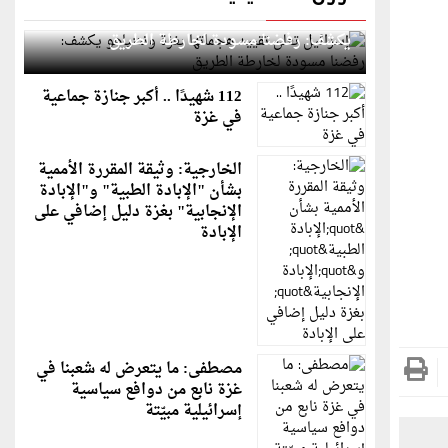
إسرائيل تعلن تقييد هجماتها بغزة ونتنياهو
يكشف: رفضنا مسودة لخارطة الطريق
112 شهيدًا .. أكبر جنازة جماعية
في غزة
الخارجية: وثيقة المقررة الأممية
بشأن "الإبادة الطبية" و"الإبادة
الإنجابية" بغزة دليل إضافي على
الإبادة
مصطفى: ما يتعرض له شعبنا في
غزة نابع من دوافع سياسية
إسرائيلية مبيّتة