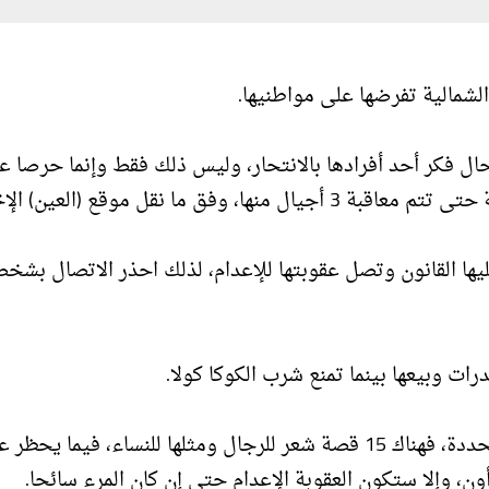
الشمالية تفرضها على مواطنيها.
 حال فكر أحد أفرادها بالانتحار، وليس ذلك فقط وإنما حرصا ع
 نقل موقع (العين) الإخبارية.
عليها القانون وتصل عقوبتها للإعدام، لذلك احذر الاتصال بشخ
ات وبيعها بينما تمنع شرب الكوكا كولا.
وفي كوريا الشمالية، إياك أن تقص شعرك بغير القصات المحددة، فهناك 15 قصة شعر للرجال ومثلها للنساء، فيما يح
، وإلا ستكون العقوبة الإعدام حتى إن كان المرء سائحا.