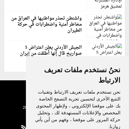
واشنطن تحذر مواطنيها في العراق من
مخاطر أمنية واضطرابات في حركة
الطيران
الجيش الأردني يعلن اعتراض 5
صواريخ قال إنها أُطلقت من إيران
نحنُ نستخدم ملفات تعريف
الارتباط
نحن نستخدم ملفات تعريف الارتباط وتقنيات
التتبع الأخرى لتحسين تجربة التصفح الخاصة
بك على موقعنا الإلكتروني ، ولإظهار المحتوى
جميع الحقوق محفوظة لدنيا الوطن © 2003 - 2022
المخصص والإعلانات المستهدفة لك ، وتحليل
حركة المرور على موقعنا ، وفهم من أين يأتي
زوارنا.