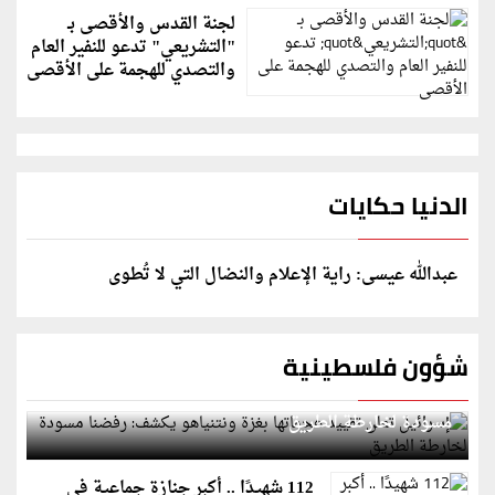
لجنة القدس والأقصى بـ
"التشريعي" تدعو للنفير العام
والتصدي للهجمة على الأقصى
الدنيا حكايات
عبدالله عيسى: راية الإعلام والنضال التي لا تُطوى
شؤون فلسطينية
إسرائيل تعلن تقييد هجماتها بغزة ونتنياهو يكشف: رفضنا
مسودة لخارطة الطريق
112 شهيدًا .. أكبر جنازة جماعية في