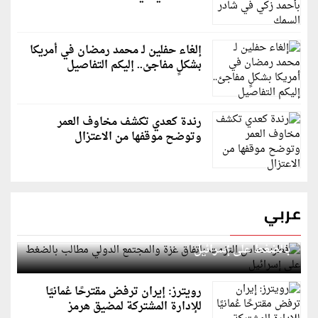
إلغاء حفلين لـ محمد رمضان في أمريكا
بشكلٍ مفاجئ.. إليكم التفاصيل
رندة كعدي تكشف مخاوف العمر
وتوضح موقفها من الاعتزال
عربي
قطر: حماس التزمت باتفاق غزة والمجتمع الدولي مطالب
بالضغط على إسرائيل
رويترز: إيران ترفض مقترحًا عُمانيًا
للإدارة المشتركة لمضيق هرمز