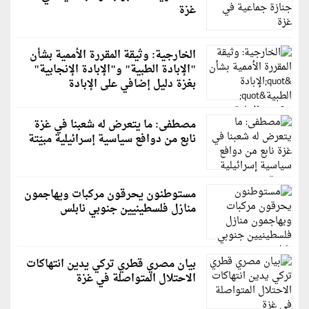
غزة
الخارجية: وثيقة المقررة الأممية بشأن
"الإبادة الطبية" و"الإبادة الإنجابية"
بغزة دليل إضافي على الإبادة
مصطفى: ما يتعرض له شعبنا في غزة
نابع من دوافع سياسية إسرائيلية مبيّتة
مستوطنون يحرقون مركبات ويهاجمون
منازل فلسطينيين جنوبي نابلس
بيان مصري قطري تركي يدين انتهاكات
الاحتلال المتواصلة في غزة