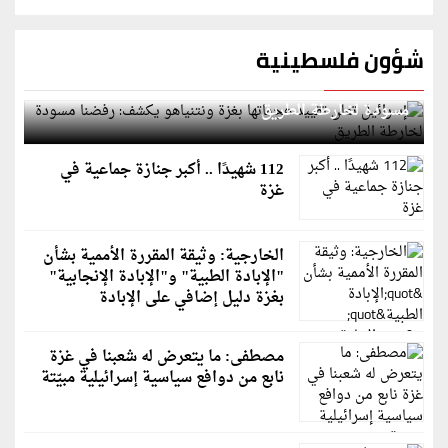
شؤون فلسطينية
إسرائيل تعلن تقييد هجماتها بغزة ونتنياهو يكشف: رفضنا
مسودة لخارطة الطريق
112 شهيدًا .. أكبر جنازة جماعية في
غزة
الخارجية: وثيقة المقررة الأممية بشأن
"الإبادة الطبية" و"الإبادة الإنجابية"
بغزة دليل إضافي على الإبادة
مصطفى: ما يتعرض له شعبنا في غزة
نابع من دوافع سياسية إسرائيلية مبيّتة