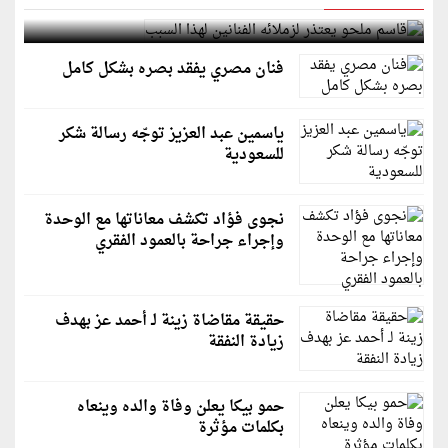
قاسم ملحو يعتذر لزملائه الفنانين لهذا السبب
فنان مصري يفقد بصره بشكل كامل
ياسمين عبد العزيز توجّه رسالة شكر
للسعودية
نجوى فؤاد تكشف معاناتها مع الوحدة
وإجراء جراحة بالعمود الفقري
حقيقة مقاضاة زينة لـ أحمد عز بهدف
زيادة النفقة
حمو بيكا يعلن وفاة والده وينعاه
بكلمات مؤثرة