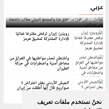
عربي
قطر: حماس التزمت باتفاق غزة والمجتمع الدولي مطالب
بالضغط على إسرائيل
رويترز: إيران ترفض مقترحًا عُمانيًا
للإدارة المشتركة لمضيق هرمز
واشنطن تحذر مواطنيها في العراق من
مخاطر أمنية واضطرابات في حركة
الطيران
الجيش الأردني يعلن اعتراض 5
صواريخ قال إنها أُطلقت من إيران
نحنُ نستخدم ملفات تعريف