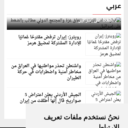
عربي
قطر: حماس التزمت باتفاق غزة والمجتمع الدولي مطالب
بالضغط على إسرائيل
رويترز: إيران ترفض مقترحًا عُمانيًا
للإدارة المشتركة لمضيق هرمز
واشنطن تحذر مواطنيها في العراق من
مخاطر أمنية واضطرابات في حركة
الطيران
الجيش الأردني يعلن اعتراض 5
صواريخ قال إنها أُطلقت من إيران
نحنُ نستخدم ملفات تعريف
الارتباط