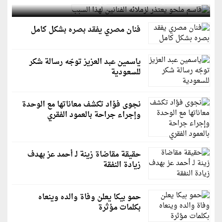
قاسم ملحو يعتذر لزملائه الفنانين لهذا السبب
فنان مصري يفقد بصره بشكل كامل
ياسمين عبد العزيز توجّه رسالة شكر
للسعودية
نجوى فؤاد تكشف معاناتها مع الوحدة
وإجراء جراحة بالعمود الفقري
حقيقة مقاضاة زينة لـ أحمد عز بهدف
زيادة النفقة
حمو بيكا يعلن وفاة والده وينعاه
بكلمات مؤثرة