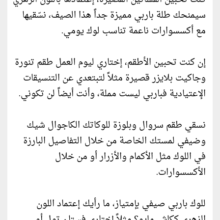
سيمنحك طلة باربي مميزة جداً هذا الصيف، نسّقيها
مع أكسسوارات ناعمة تناسب لوك يومي.
إن كنت تحبين الأطقم، إختاري ليوم العمل طقم تنورة
وجاكيت بلايزر قصيرة مثلاً لتبتعدي عن التنسيقات
الإعتيادية فباربي ليست مملة، وأنت أيضاً لن تكوني.
نسقي طقم سروال وبلوزة للوكاتك الكاجوال شيك
وضيفي لمستك الخاصة من خلال التفاصيل البارزة
في اللوك مثل الأكمام والأزرار أو من خلال
الأكسسوارات.
للوك باربي صيفي بإمتياز، ما رأيك إعتماد اللون
الزهري ككاش مايو؟ مثلاً إختاري فستان تول أو