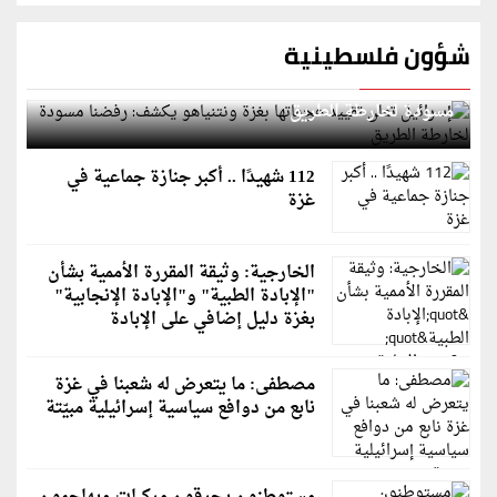
شؤون فلسطينية
إسرائيل تعلن تقييد هجماتها بغزة ونتنياهو يكشف: رفضنا
مسودة لخارطة الطريق
112 شهيدًا .. أكبر جنازة جماعية في
غزة
الخارجية: وثيقة المقررة الأممية بشأن
"الإبادة الطبية" و"الإبادة الإنجابية"
بغزة دليل إضافي على الإبادة
مصطفى: ما يتعرض له شعبنا في غزة
نابع من دوافع سياسية إسرائيلية مبيّتة