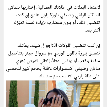
لاعتماد البدلات في طلاتك المسائية، إختاريها بقماش
الساتان الراقي وضيفي بلوزة بلون هادئ إن كنت
تفضلين ذلك، أو بلون متضارب لزيادة لمسة تميّزك
أكثر بعد.
إن كنت تفضلين اللوكات الكاجوال شيك، يمكنك
تنسيق بلوزة باللون الوردي مع سروال جينز بتفاصيل
ملفتة وكعب أو بوتس. مثلاً، إنتقي قميص زهري
ساتان وضيفي أكسسوارات لافتة بحجم كبير لتحصلي
على طلة باربي تتناسب مع ستايلك.