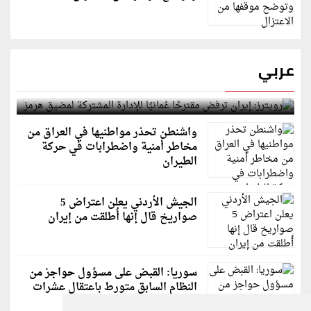
عربي
رويترز: إيران ترفض مقترحًا عُمانيًا للإدارة المشتركة
لمضيق هرمز
واشنطن تحذر مواطنيها في العراق من
مخاطر أمنية واضطرابات في حركة
الطيران
الجيش الأردني يعلن اعتراض 5
صواريخ قال إنها أُطلقت من إيران
سوريا: القبض على مسؤول حواجز من
النظام السابق متورط باعتقال عشرات
الشبان