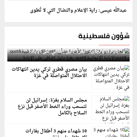
عبدالله عيسى: راية الإعلام والنضال التي لا تُطوى
شؤون فلسطينية
الخارجية: وثيقة المقررة الأممية بشأن "الإبادة الطبية"
و"الإبادة الإنجابية" بغزة دليل إضافي على الإبادة
بيان مصري قطري تركي يدين انتهاكات
الاحتلال المتواصلة في غزة
مجلس السلام بغزة: إسرائيل لن
تنسحب وراء الخط الأصفر قبل نزع
السلاح بالكامل
10 شهداء منهم 3 أطفال بغارات