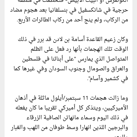
الكونغرس أو البيت الأبيض- فتحطمت في منطقة
حرجية في شانكسفيل في بنسلفانيا بعد هجوم مضاد
من الركاب، ولم ينج أحد من ركاب الطائرات الأربع.
وكان زعيم القاعدة أسامة بن لادن قد برر في ذلك
الوقت تلك الهجمات بأنها رد فعل على الظلم
المتواصل الذي يمارس "على أبنائنا في فلسطين
والعراق والصومال وجنوب السودان وفي غيرها كما
في كشمير وآسام".
وما زالت هجمات 11 سبتمبر/أيلول ماثلة في أذهان
الأميركيين، ويتذكر كل أميركي تقريبا ما كان يفعله
في ذلك اليوم وسماء مانهاتن الصافية الزرقاء
والبرجين اللذين انهارا وسط طوفان من اللهب والغبار