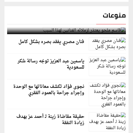
منوعات
قاسم ملحو يعتذر لزملائه الفنانين لهذا السبب
فنان مصري يفقد بصره بشكل كامل
ياسمين عبد العزيز توجّه رسالة شكر
للسعودية
نجوى فؤاد تكشف معاناتها مع الوحدة
وإجراء جراحة بالعمود الفقري
حقيقة مقاضاة زينة لـ أحمد عز بهدف
زيادة النفقة