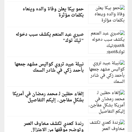
حمو بيكا يعلن وفاة والده وينعاه
بكلمات مؤثرة
صبري عبد المنعم يكشف سبب دخوله
"تيك توك"
نبيلة عبيد تروي كواليس مشهد جمعها
بأحمد زكي في شادر السمك
إلغاء حفلين لـ محمد رمضان في أمريكا
بشكلٍ مفاجئ.. إليكم التفاصيل
رندة كعدي تكشف مخاوف العمر
وتوضح موقفها من الاعتزال