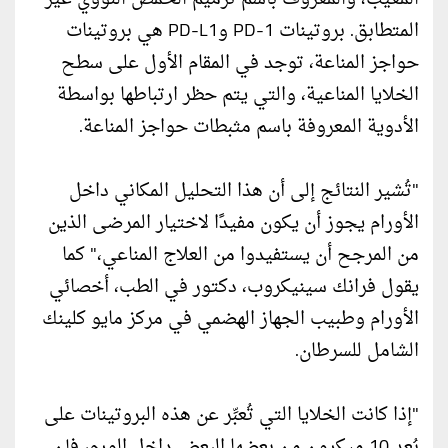
المتطابق. بروتينات PD-1 وPD-L1 هي بروتينات
حواجز المناعة، توجد في المقام الأول على سطح
الخلايا المناعية، والتي يتم حظر ارتباطها بواسطة
الأدوية المعروفة باسم مثبطات حواجز المناعة.
"تُشير النتائج إلى أن هذا التحليل المكاني داخل
الأورام يجوز أن يكون مفيدًا لاختيار المرضى الذين
من المرجح أن يستفيدوا من العلاج المناعي،" كما
يقول فرانك سينيكروب، دكتور في الطب، أخصائي
الأورام وطبيب الجهاز الهضمي في مركز مايو كلينك
الشامل للسرطان.
"إذا كانت الخلايا التي تُعبِّر عن هذه البروتينات على
بُعد 10 ميكرون من بعضها البعض داخل الورم، فإن