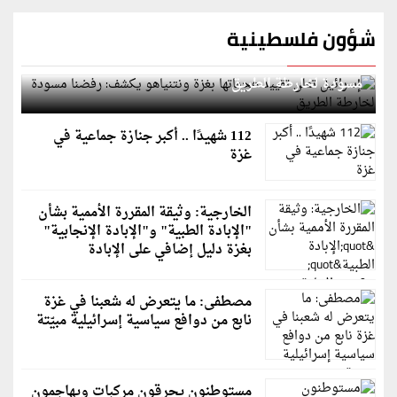
شؤون فلسطينية
إسرائيل تعلن تقييد هجماتها بغزة ونتنياهو يكشف: رفضنا
مسودة لخارطة الطريق
112 شهيدًا .. أكبر جنازة جماعية في
غزة
الخارجية: وثيقة المقررة الأممية بشأن
"الإبادة الطبية" و"الإبادة الإنجابية"
بغزة دليل إضافي على الإبادة
مصطفى: ما يتعرض له شعبنا في غزة
نابع من دوافع سياسية إسرائيلية مبيّتة
مستوطنون يحرقون مركبات ويهاجمون