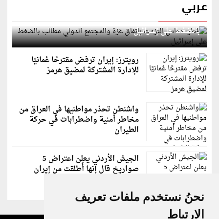
عربي
قطر: حماس التزمت باتفاق غزة والمجتمع الدولي مطالب
بالضغط على إسرائيل
رويترز: إيران ترفض مقترحًا عُمانيًا
للإدارة المشتركة لمضيق هرمز
واشنطن تحذر مواطنيها في العراق من
مخاطر أمنية واضطرابات في حركة
الطيران
الجيش الأردني يعلن اعتراض 5
صواريخ قال إنها أُطلقت من إيران
نحنُ نستخدم ملفات تعريف
الارتباط