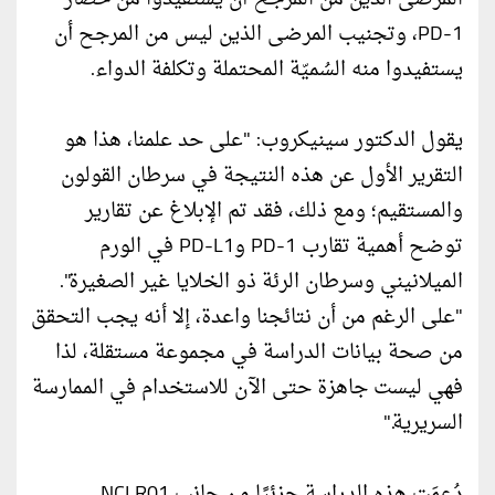
PD-1، وتجنيب المرضى الذين ليس من المرجح أن
يستفيدوا منه السُميّة المحتملة وتكلفة الدواء.
يقول الدكتور سينيكروب: "على حد علمنا، هذا هو
التقرير الأول عن هذه النتيجة في سرطان القولون
والمستقيم؛ ومع ذلك، فقد تم الإبلاغ عن تقارير
توضح أهمية تقارب PD-1 وPD-L1 في الورم
الميلانيني وسرطان الرئة ذو الخلايا غير الصغيرة".
"على الرغم من أن نتائجنا واعدة، إلا أنه يجب التحقق
من صحة بيانات الدراسة في مجموعة مستقلة، لذا
فهي ليست جاهزة حتى الآن للاستخدام في الممارسة
السريرية."
دُعمَت هذه الدراسة جزئيًا من جانب NCI R01