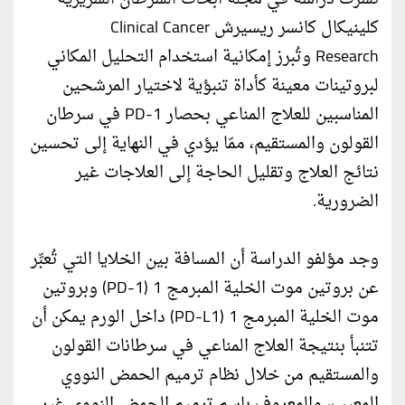
كلينيكال كانسر ريسيرش Clinical Cancer
Research وتُبرز إمكانية استخدام التحليل المكاني
لبروتينات معينة كأداة تنبؤية لاختيار المرشحين
المناسبين للعلاج المناعي بحصار PD-1 في سرطان
القولون والمستقيم، ممّا يؤدي في النهاية إلى تحسين
نتائج العلاج وتقليل الحاجة إلى العلاجات غير
الضرورية.
وجد مؤلفو الدراسة أن المسافة بين الخلايا التي تُعبِّر
عن بروتين موت الخلية المبرمج 1 (PD-1) وبروتين
موت الخلية المبرمج 1 (PD-L1) داخل الورم يمكن أن
تتنبأ بنتيجة العلاج المناعي في سرطانات القولون
والمستقيم من خلال نظام ترميم الحمض النووي
المعيب، والمعروف باسم ترميم الحمض النووي غير