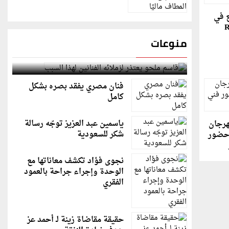
ع في
منوعات
قاسم ملحو يعتذر لزملائه الفنانين لهذا السبب
فنان مصري يفقد بصره بشكل
كامل
ياسمين عبد العزيز توجّه رسالة
مهرجان
شكر للسعودية
 حضور
نجوى فؤاد تكشف معاناتها مع
الوحدة وإجراء جراحة بالعمود
الفقري
حقيقة مقاضاة زينة لـ أحمد عز