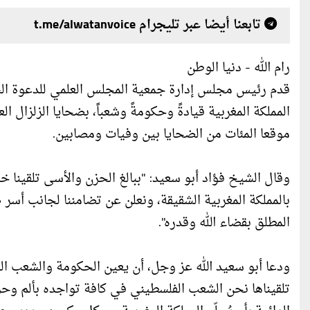
تابعنا أيضا عبر تليجرام t.me/alwatanvoice
رام الله - دنيا الوطن
قدم رئيس مجلس إدارة جمعية المجلس العلمي للدعوة السل
المملكة المغربية قيادةً وحكومةً وشعباً، بضحايا الزلزال 
موقعا المئات من الضحايا بين وفيات ومصابين.
وقال الشيخ فؤاد أبو سعيد: "ببالغ الحزن والأسى تلقينا خب
بالمملكة المغربية الشقيقة، ونعلن عن تضامننا لجانب أسر ض
المطلق بقضاء الله وقدره".
ودعا أبو سعيد الله عز وجل، أن يعين الحكومة والشعب ال
تلقيناها نحن الشعب الفلسطيني في كافة تواجده بألم وحزن