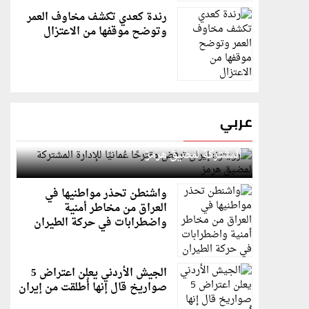
رندة كعدي تكشف مخاوف العمر
وتوضح موقفها من الاعتزال
عربي
رويترز: إيران ترفض مقترحًا عُمانيًا للإدارة
المشتركة لمضيق هرمز
واشنطن تحذر مواطنيها في
العراق من مخاطر أمنية
واضطرابات في حركة الطيران
الجيش الأردني يعلن اعتراض 5
صواريخ قال إنها أُطلقت من إيران