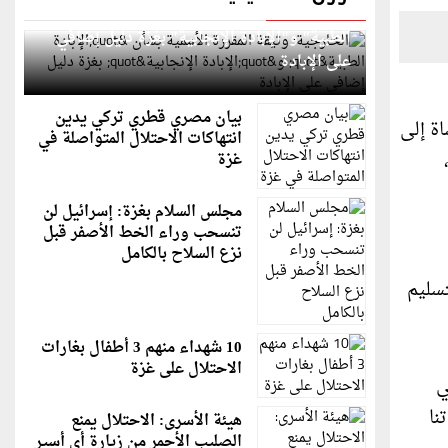
الخارجية: وثيقة المقررة الأممية بشأن "الإبادة
الطبية" و"الإبادة الإنجابية" بغزة دليل إضافي
على الإبادة
بيان مصري قطري تركي يدين
ة إلى
انتهاكات الاحتلال المتواصلة في
غزة
مجلس السلام بغزة: إسرائيل لن
تنسحب وراء الخط الأصفر قبل
نزع السلاح بالكامل
تسليم
10 شهداء منهم 3 أطفال بغارات
الاحتلال على غزة
ي
نا
هيئة الأسرى: الاحتلال يمنع
الصليب الأحمر من زيارة أي أسير