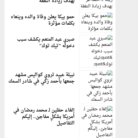
بهدف زيادة النفقة
حمو بيكا يعلن وفاة والده وينعاه
بكلمات مؤثرة
صبري عبد المنعم يكشف سبب
دخوله "تيك توك"
نبيلة عبيد تروي كواليس مشهد
جمعها بأحمد زكي في شادر السمك
إلغاء حفلين لـ محمد رمضان في
أمريكا بشكلٍ مفاجئ.. إليكم
التفاصيل