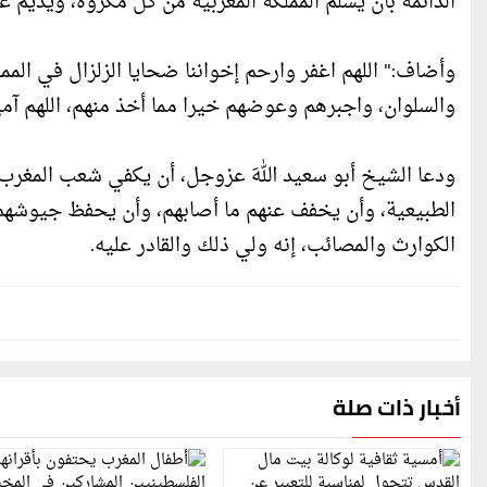
الدائمة بأن يُسلّم المملكة المغربية من كل مكروه، ويديم عل
وأضاف:" اللهم اغفر وارحم إخواننا ضحايا الزلزال في الممل
والسلوان، واجبرهم وعوضهم خيرا مما أخذ منهم، اللهم آمين
ودعا الشيخ أبو سعيد اللهَ عزوجل، أن يكفي شعب المغرب 
الطبيعية، وأن يخفف عنهم ما أصابهم، وأن يحفظ جيوشهم 
الكوارث والمصائب، إنه ولي ذلك والقادر عليه.‎‎
أخبار ذات صلة