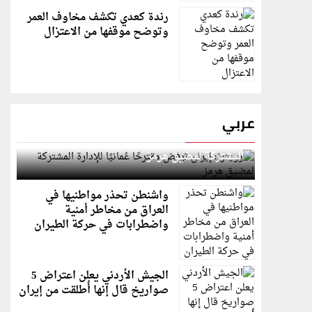
رندة كعدي تكشف مخاوف العمر
وتوضح موقفها من الاعتزال
عربي
رويترز: إيران ترفض مقترحًا عُمانيًا للإدارة
المشتركة لمضيق هرمز
واشنطن تحذر مواطنيها في
العراق من مخاطر أمنية
واضطرابات في حركة الطيران
الجيش الأردني يعلن اعتراض 5
صواريخ قال إنها أُطلقت من إيران