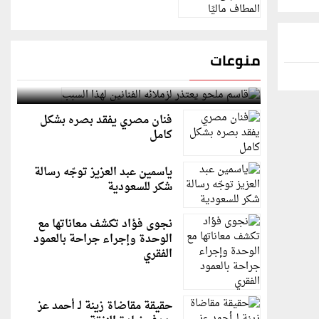
منوعات
قاسم ملحو يعتذر لزملائه الفنانين لهذا السبب
فنان مصري يفقد بصره بشكل
كامل
ياسمين عبد العزيز توجّه رسالة
شكر للسعودية
نجوى فؤاد تكشف معاناتها مع
الوحدة وإجراء جراحة بالعمود
الفقري
حقيقة مقاضاة زينة لـ أحمد عز