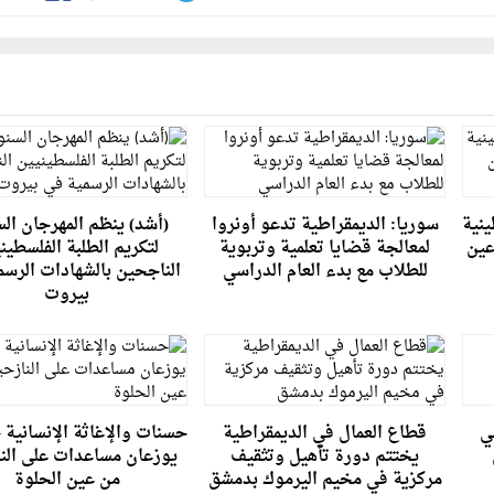
ينية
سوريا: الديمقراطية تدعو أونروا
(أشد) ينظم المهرجان ال
عين
لمعالجة قضايا تعلمية وتربوية
لتكريم الطلبة الفلسطين
للطلاب مع بدء العام الدراسي
الناجحين بالشهادات الرسم
بيروت
في
قطاع العمال في الديمقراطية
حسنات والإغاثة الإنسانية 
يختتم دورة تأهيل وتثقيف
يوزعان مساعدات على الن
مركزية في مخيم اليرموك بدمشق
من عين الحلوة