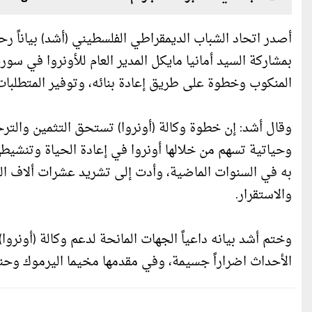
أصدر اتحاد الشباب الديمقراطي الفلسطيني (أشد) بياناً رح
بمشاركة السيد أمانيا مايكل المدير العام للأونروا في سور
المنكوب وخطوة على طريق إعادة بنائه، وتوفير المتطلبات ا
وقال أشد: إن خطوة وكالة (أونروا) تستحق التثمين والتر
وحياتية تسهم من خلالها أونروا في إعادة الحياة وتنشيطه
به في السنوات الماضية، وأدت إلى تشريد عشرات ألاف الع
والاستقرار.
وختم أشد بيانه داعياً الجهات المانحة لدعم وكالة (أونرو
الأحداث اضراراً جسيمة، وفي مقدمها مخيما اليرموك وحن