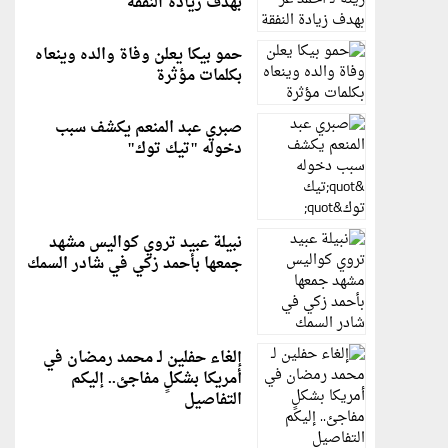
بهدف زيادة النفقة
حمو بيكا يعلن وفاة والده وينعاه
بكلمات مؤثرة
صبري عبد المنعم يكشف سبب
دخوله "تيك توك"
نبيلة عبيد تروي كواليس مشهد
جمعها بأحمد زكي في شادر السمك
إلغاء حفلين لـ محمد رمضان في
أمريكا بشكلٍ مفاجئ.. إليكم
التفاصيل