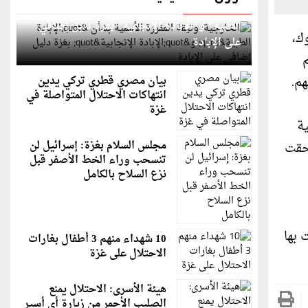
الخارجية: وثيقة المقررة الأممية بشأن "الإبادة
الطبية" و"الإبادة الإنجابية" بغزة دليل إضافي
ك،
على الإبادة
م
هم.
بيان مصري قطري تركي يدين
انتهاكات الاحتلال المتواصلة في
غزة
ة
مجلس السلام بغزة: إسرائيل لن
لحقت
تنسحب وراء الخط الأصفر قبل
نزع السلاح بالكامل
 بها
10 شهداء منهم 3 أطفال بغارات
الاحتلال على غزة
هيئة الأسرى: الاحتلال يمنع
الصليب الأحمر من زيارة أي أسير