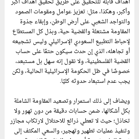
أهداف قابلة للتحقيق على طريق تحقيق أهداف أكبر
وأكبر، وهكذا، مثل: تعزيز عوامل ومقومات الصمود
والتواجد الشعبي على أرض الوطن، وإبقاء جذوة
المقاومة مشتعلة والقضية حية، وبذل كل المستطاع
لإحباط التطبيع السعودي الإسرائيلي وليس تشجيعه
أو تجاهله، الذي إن حدث سيكون حتمًا على حساب
القضية الفلسطينية، ولا نقول إنه سهل بل مستبعد،
خصوصًا في ظل الحكومة الإسرائيلية الحالية، ولكن
يجب عدم استبعاد حدوثه كليًا.
ويضاف إلى ذلك استمرار وتصعيد المقاومة الشاملة
بكل أشكالها، ضمن حسابات دقيقة من دون تهور ولا
تخاذل؛ حيث لا تعطي ذرائع للاحتلال لارتكاب مجازر
وتنفيذ عمليات تطهير وتهجير، والسعي المكثف إلى