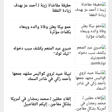
حقيقة مقاضاة زينة لـ أحمد عز بهدف
زيادة النفقة
حمو بيكا يعلن وفاة والده وينعاه
بكلمات مؤثرة
صبري عبد المنعم يكشف سبب دخوله
"تيك توك"
نبيلة عبيد تروي كواليس مشهد جمعها
بأحمد زكي في شادر السمك
إلغاء حفلين لـ محمد رمضان في أمريكا
بشكلٍ مفاجئ.. إليكم التفاصيل