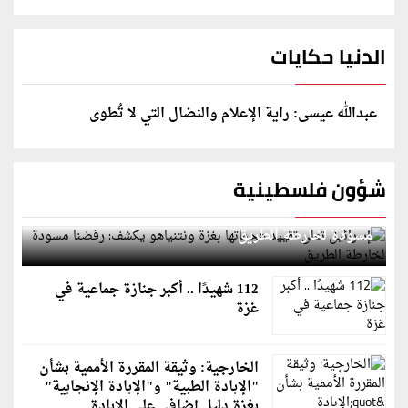
الدنيا حكايات
عبدالله عيسى: راية الإعلام والنضال التي لا تُطوى
شؤون فلسطينية
إسرائيل تعلن تقييد هجماتها بغزة ونتنياهو يكشف: رفضنا
مسودة لخارطة الطريق
112 شهيدًا .. أكبر جنازة جماعية في
غزة
الخارجية: وثيقة المقررة الأممية بشأن
"الإبادة الطبية" و"الإبادة الإنجابية"
بغزة دليل إضافي على الإبادة