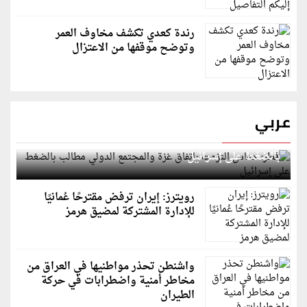
رندة كعدي تكشف مخاوف العمر
وتوضح موقفها من الاعتزال
عربي
قطر: حماس التزمت باتفاق غزة والمجتمع الدولي مطالب
بالضغط على إسرائيل
رويترز: إيران ترفض مقترحًا عُمانيًا
للإدارة المشتركة لمضيق هرمز
واشنطن تحذر مواطنيها في العراق من
مخاطر أمنية واضطرابات في حركة
الطيران