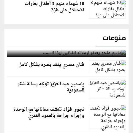
10 شهداء منهم 3 أطفال بغارات
الاحتلال على غزة
منوعات
قاسم ملحو يعتذر لزملائه الفنانين لهذا السبب
فنان مصري يفقد بصره بشكل كامل
ياسمين عبد العزيز توجّه رسالة شكر
للسعودية
نجوى فؤاد تكشف معاناتها مع الوحدة
وإجراء جراحة بالعمود الفقري