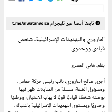
تابعنا أيضا عبر تليجرام t.me/alwatanvoice
العاروري والتهديدات الإسرائيلية.. شخص
قيادي ووحدوي
بقلم: هاني المصري
أجرى صالح العاروري، نائب رئيس حركة حماس،
ومسؤول الضفة، سلسلة من المقابلات ظهر فيها
بوصفه شخصًا قياديًا قويًا لا يهاب الاغتيال، ووطنيًا
وحدويًا وبمستوى التهديدات الإسرائيلية باغتياله،