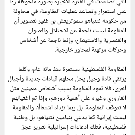
التي تصاعدت في الفترة الأخيرة بصورة ملحوظة ردًا
على استمرار وتصاعد عمليات المقاومة، في محاولة
من حكومة نتنياهو سموتريتش بن غفير لتصوير أن
المقاومة ليست ناجمة عن الاحتلال والعدوان
والعنصرية والاستيطان، وإنما ناجمة عن أشخاص
وحركات مرتهنة لمحاور خارجية.
المقاومة الفلسطينية مستمرة منذ مائة عام، وكلما
يرتقي قادة وجيل يحل محلهم قيادات جديدة وأجيال
أخرى، فلا تعود المقاومة بسبب أشخاص معينين مثل
العاروري وغيره على أهمية دورهم، وإذا تم اغتيالهم
لا تتوقف المقاومة، بل ربما تزداد اشتعالًا، والمقاومة
ليست إيرانية كما يدعي بنيامين نتنياهو، بل وطنية
فلسطينية، فتلك ادعاءات إسرائيلية لتبرير عجز