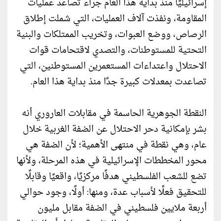
إسرائيليًا منذ بداية هذا العام جراء تصاعد عمليات
المقاومة، ونفذت آلاف العمليات، التي شملت إطلاق
الرصاص، ووضع العبوات، وتخريب الممتلكات والبنية
التحتية للمستوطنات، والتصدي لاقتحامات قوات
الاحتلال واعتداءات المستعمرين المستوطنين، التي
تصاعدت بمعدلات كبيرة جدًا منذ بداية هذا العام.
النقطة الجوهرية الحاسمة في مقابلات العاروري أنه
بشر بإمكانية دحر الاحتلال عن الضفة الغربية خلال
عام، وهي نقطة في منتهى الأهمية؛ لأن الضفة هي
محور المخططات الإسرائيلية في هذه المرحلة، ولأنها
تضع للشعب الفلسطيني هدفًا مركزيًا، واقعيًا وقابلًا
للتحقيق فعلًا لأسباب عدة، ومنها: أولًا، وجود حوالي
أربعة ملايين فلسطيني في الضفة مقابل مليون