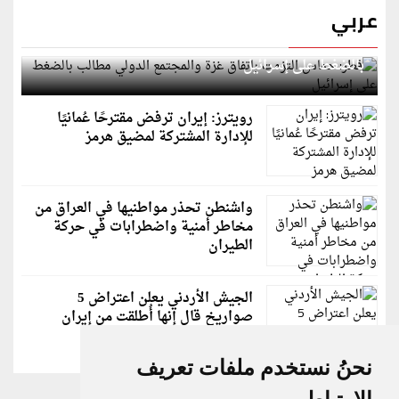
عربي
قطر: حماس التزمت باتفاق غزة والمجتمع الدولي مطالب
بالضغط على إسرائيل
رويترز: إيران ترفض مقترحًا عُمانيًا
للإدارة المشتركة لمضيق هرمز
واشنطن تحذر مواطنيها في العراق من
مخاطر أمنية واضطرابات في حركة
الطيران
الجيش الأردني يعلن اعتراض 5
صواريخ قال إنها أُطلقت من إيران
نحنُ نستخدم ملفات تعريف