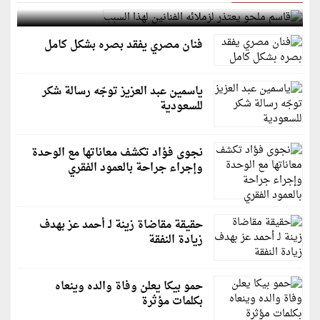
قاسم ملحو يعتذر لزملائه الفنانين لهذا السبب
فنان مصري يفقد بصره بشكل كامل
ياسمين عبد العزيز توجّه رسالة شكر
للسعودية
نجوى فؤاد تكشف معاناتها مع الوحدة
وإجراء جراحة بالعمود الفقري
حقيقة مقاضاة زينة لـ أحمد عز بهدف
زيادة النفقة
حمو بيكا يعلن وفاة والده وينعاه
بكلمات مؤثرة