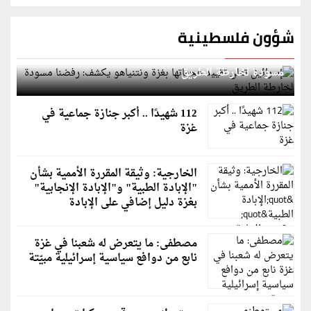
شؤون فلسطينية
إسرائيل تعلن تقييد هجماتها بغزة ونتنياهو يكشف: رفضنا
مسودة لخارطة الطريق
112 شهيدًا .. أكبر جنازة جماعية في
غزة
الخارجية: وثيقة المقررة الأممية بشأن
"الإبادة الطبية" و"الإبادة الإنجابية"
بغزة دليل إضافي على الإبادة
مصطفى: ما يتعرض له شعبنا في غزة
نابع من دوافع سياسية إسرائيلية مبيّتة