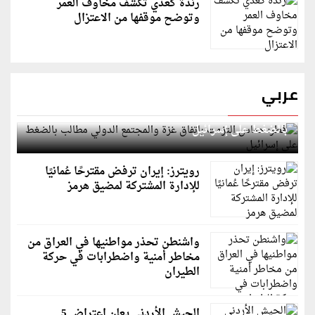
رندة كعدي تكشف مخاوف العمر
وتوضح موقفها من الاعتزال
عربي
قطر: حماس التزمت باتفاق غزة والمجتمع الدولي مطالب
بالضغط على إسرائيل
رويترز: إيران ترفض مقترحًا عُمانيًا
للإدارة المشتركة لمضيق هرمز
واشنطن تحذر مواطنيها في العراق من
مخاطر أمنية واضطرابات في حركة
الطيران
الجيش الأردني يعلن اعتراض 5