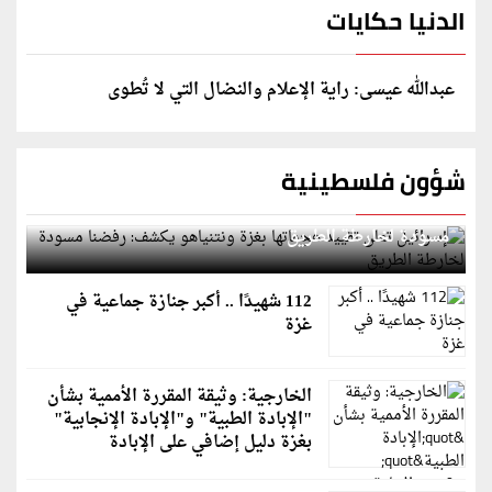
الدنيا حكايات
عبدالله عيسى: راية الإعلام والنضال التي لا تُطوى
شؤون فلسطينية
إسرائيل تعلن تقييد هجماتها بغزة ونتنياهو يكشف: رفضنا
مسودة لخارطة الطريق
112 شهيدًا .. أكبر جنازة جماعية في
غزة
الخارجية: وثيقة المقررة الأممية بشأن
"الإبادة الطبية" و"الإبادة الإنجابية"
بغزة دليل إضافي على الإبادة