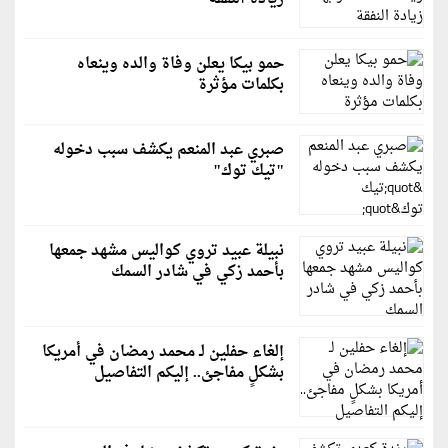
حمو بيكا يعلن وفاة والده وينعاه
بكلمات مؤثرة
صبري عبد المنعم يكشف سبب دخوله
"تيك توك"
نبيلة عبيد تروي كواليس مشهد جمعها
بأحمد زكي في شادر السمك
إلغاء حفلين لـ محمد رمضان في أمريكا
بشكلٍ مفاجئ.. إليكم التفاصيل