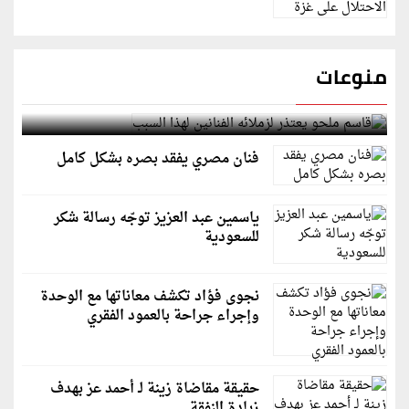
منوعات
قاسم ملحو يعتذر لزملائه الفنانين لهذا السبب
فنان مصري يفقد بصره بشكل كامل
ياسمين عبد العزيز توجّه رسالة شكر
للسعودية
نجوى فؤاد تكشف معاناتها مع الوحدة
وإجراء جراحة بالعمود الفقري
حقيقة مقاضاة زينة لـ أحمد عز بهدف
زيادة النفقة