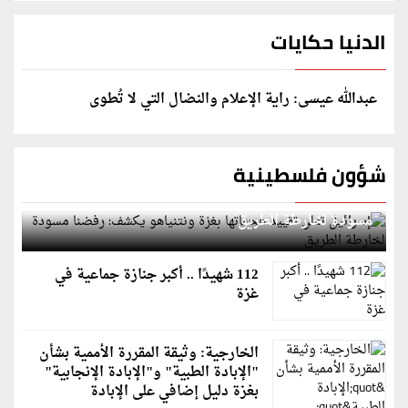
الدنيا حكايات
عبدالله عيسى: راية الإعلام والنضال التي لا تُطوى
شؤون فلسطينية
إسرائيل تعلن تقييد هجماتها بغزة ونتنياهو يكشف: رفضنا
مسودة لخارطة الطريق
112 شهيدًا .. أكبر جنازة جماعية في
غزة
الخارجية: وثيقة المقررة الأممية بشأن
"الإبادة الطبية" و"الإبادة الإنجابية"
بغزة دليل إضافي على الإبادة