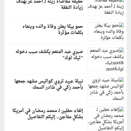
حقيقة مقاضاة زينة لـ أحمد عز بهدف
زيادة النفقة
حمو بيكا يعلن وفاة والده وينعاه
بكلمات مؤثرة
صبري عبد المنعم يكشف سبب دخوله
"تيك توك"
نبيلة عبيد تروي كواليس مشهد جمعها
بأحمد زكي في شادر السمك
إلغاء حفلين لـ محمد رمضان في أمريكا
بشكلٍ مفاجئ.. إليكم التفاصيل