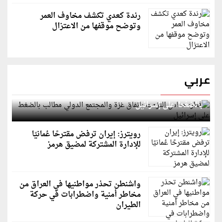
رندة كعدي تكشف مخاوف العمر
وتوضح موقفها من الاعتزال
عربي
قطر: حماس التزمت باتفاق غزة والمجتمع الدولي مطالب
بالضغط على إسرائيل
رويترز: إيران ترفض مقترحًا عُمانيًا
للإدارة المشتركة لمضيق هرمز
واشنطن تحذر مواطنيها في العراق من
مخاطر أمنية واضطرابات في حركة
الطيران