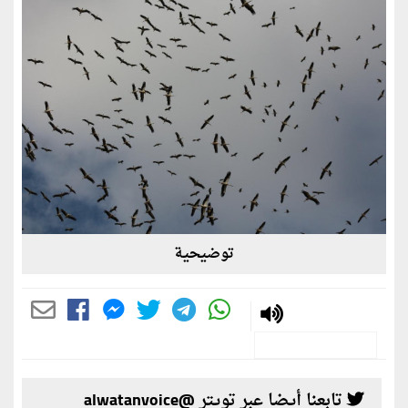
توضيحية
تابعنا أيضا عبر تويتر @alwatanvoice