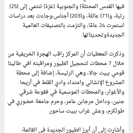
فيها القدس المحتلة) والجنوبية (غزة) تنتمي إلى (25)
رتبة، و(71) عائلة، و(203) أجناس،وجاءت بعد دراسات
استمرت 24 عامًا، والتزمت بالتصنيفات العالمية
الجديدةوتحديثاتها.
وذكرت المعطيات أن المركز راقب الهجرة الخريفية من
خلال 7 محطات لتحجيل الطيور ومراقبته افي طاليثا
قومي ببيت جالا، وهي الرئيسة، إضافة إلى محطة
المشروع الإنشائي وامتداد وادي القلط في أريحا
والأغوار، والمحطات الموسمية في فقوعة شرقي
جنين، وداخل مرجابن عامر، وحرم جامعة خضوري في
طولكرم، وعش غراب ببيت ساحور.
وأشارت إلى أن أبرز الطيور الجديدة في القائمة: