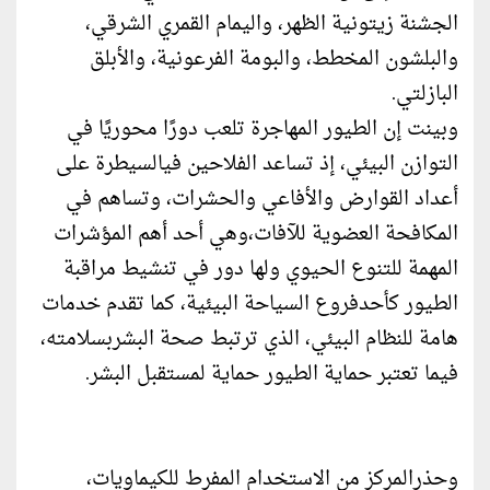
الجشنة زيتونية الظهر، واليمام القمري الشرقي،
والبلشون المخطط، والبومة الفرعونية، والأبلق
البازلتي.
وبينت إن الطيور المهاجرة تلعب دورًا محوريًا في
التوازن البيئي، إذ تساعد الفلاحين فيالسيطرة على
أعداد القوارض والأفاعي والحشرات، وتساهم في
المكافحة العضوية للآفات،وهي أحد أهم المؤشرات
المهمة للتنوع الحيوي ولها دور في تنشيط مراقبة
الطيور كأحدفروع السياحة البيئية، كما تقدم خدمات
هامة للنظام البيئي، الذي ترتبط صحة البشربسلامته،
فيما تعتبر حماية الطيور حماية لمستقبل البشر.
وحذرالمركز من الاستخدام المفرط للكيماويات،