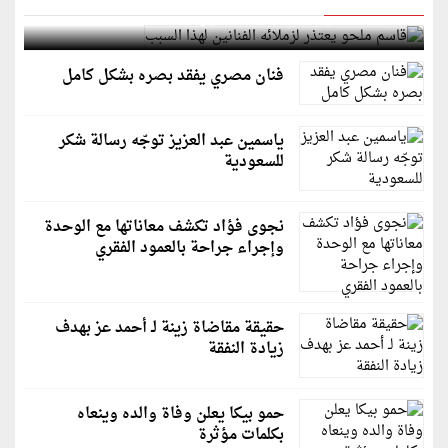
قاسم ملحو يعتذر لزملائه الفنانين لهذا السبب
فنان مصري يفقد بصره بشكل كامل
ياسمين عبد العزيز توجّه رسالة شكر
للسعودية
نجوى فؤاد تكشف معاناتها مع الوحدة
وإجراء جراحة بالعمود الفقري
حقيقة مقاضاة زينة لـ أحمد عز بهدف
زيادة النفقة
حمو بيكا يعلن وفاة والده وينعاه
بكلمات مؤثرة