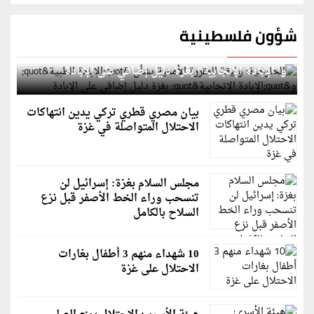
شؤون فلسطينية
الخارجية: وثيقة المقررة الأممية بشأن "الإبادة الطبية"
و"الإبادة الإنجابية" بغزة دليل إضافي على الإبادة
بيان مصري قطري تركي يدين انتهاكات
الاحتلال المتواصلة في غزة
مجلس السلام بغزة: إسرائيل لن
تنسحب وراء الخط الأصفر قبل نزع
السلاح بالكامل
10 شهداء منهم 3 أطفال بغارات
الاحتلال على غزة