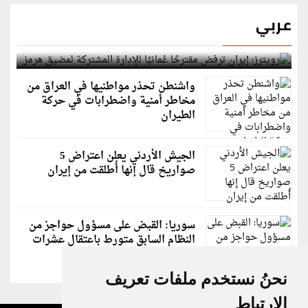
عربي
رويترز: إيران ترفض مقترحًا عُمانيًا للإدارة المشتركة
لمضيق هرمز
واشنطن تحذر مواطنيها في العراق من
مخاطر أمنية واضطرابات في حركة
الطيران
الجيش الأردني يعلن اعتراض 5
صواريخ قال إنها أُطلقت من إيران
سوريا: القبض على مسؤول حواجز من
النظام السابق متورط باعتقال عشرات
الشبان
نحنُ نستخدم ملفات تعريف
الارتباط