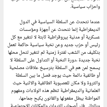
واحزاب سياسية.
عندما نتحدث عن السلطة السياسية في الدول
الديمقراطية إنما نتحدث عن أجهزة ومؤسسات
عسكرية أو مدنية بيروقراطية ثابتة لا تتغير مع كل
رئيس أو حزب جديد وعن نخبة سياسية حاكمة تعمل
بتكليف من الشعب لفترة زمنية ثم تتغير لتحل محلها
نخبة جديدة ،دورة النخبة أو التداول على السلطة لا
يسمح لمن هم في السلطة بترسيخ علاقات مصلحية
أو طائفية دائمة حيث يوجد فصل ما بين السلطة
والثروة ولا مكان للعصبوية الطائفية والاثنية حيث
العلمانية والديمقراطية تنظم هذه الولاءات ومفهوم
المواطنة يبطل مفعولها والقانون يكبح جماحها،
وبالتالي فإن أصحاب الثروات والمكانات الاجتماعية