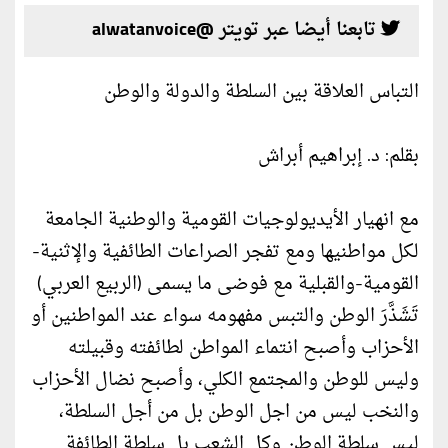
تابعنا أيضا عبر تويتر @alwatanvoice
التباس العلاقة بين السلطة والدولة والوطن
بقلم: د. إبراهيم أبراش
مع انهيار الأيديولوجيات القومية والوطنية الجامعة
لكل مواطنيها ومع تفجر الصراعات الطائفية والإثنية-
القومية-والقبلية مع فوضى ما يسمى (الربيع العربي)
تَشَذَّرَ الوطن والتبس مفهومه سواء عند المواطنين أو
الأحزاب وأصبح انتماء المواطن لطائفته وقبيلته
وليس للوطن والمجتمع الكلي، وأصبح نضال الأحزاب
والنخب ليس من اجل الوطن بل من أجل السلطة،
ليس سلطة الوطن وكل الشعب بل سلطة الطائفة