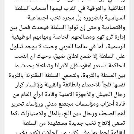
الطائفية والعرقية في الغرب ليسوا أصحاب السلطة
السياسية بالضرورة بل مجرد نخب اجتماعية
واقتصادية وحتى إن تولوا السلطة فيحدث فصل بين
إدارة ثرواتهم ومصالحهم الخاصة ومهامهم الوظيفية
الرسمية، أما في عالمنا العربي وحيث لا يوجد تداول
على السلطة إلا ضمن نطاق ضيق، وحيث ان النخب
الحاكمة تستمر لعقود فإن اقترانا وتداخلا يحدث ما
بين السلطة والثروة، ولتحمي السلطة المقترنة بالثروة
نفسها تلجأ للاحتماء بالطائفة والقبيلة ولإفساد كبار
رجال الجيش والأجهزة الامنية وقادة الرأي العام من
قادة أحزاب ومؤسسات مجتمع مدني ورؤساء تحرير
أهم الصحف ورجال دين الخ، بالمال والامتيازات ،كما
تسعى لإنتاج نخب جديدة مستفيدة من السلطة
القائمة لحمايتها وفي كثير من الحالات تكون نخب