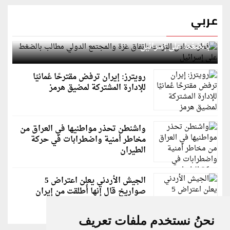
عربي
قطر: حماس التزمت باتفاق غزة والمجتمع الدولي مطالب
بالضغط على إسرائيل
رويترز: إيران ترفض مقترحًا عُمانيًا
للإدارة المشتركة لمضيق هرمز
واشنطن تحذر مواطنيها في العراق من
مخاطر أمنية واضطرابات في حركة
الطيران
الجيش الأردني يعلن اعتراض 5
صواريخ قال إنها أُطلقت من إيران
نحنُ نستخدم ملفات تعريف