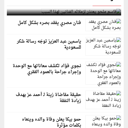
قاسم ملحو يعتذر لزملائه الفنانين لهذا السبب
فنان مصري يفقد بصره بشكل كامل
ياسمين عبد العزيز توجّه رسالة شكر
للسعودية
نجوى فؤاد تكشف معاناتها مع الوحدة
وإجراء جراحة بالعمود الفقري
حقيقة مقاضاة زينة لـ أحمد عز بهدف
زيادة النفقة
حمو بيكا يعلن وفاة والده وينعاه
بكلمات مؤثرة