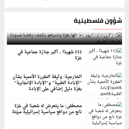
شؤون فلسطينية
إسرائيل تعلن تقييد هجماتها بغزة ونتنياهو يكشف: رفضنا
مسودة لخارطة الطريق
112 شهيدًا .. أكبر جنازة جماعية في
غزة
الخارجية: وثيقة المقررة الأممية بشأن
"الإبادة الطبية" و"الإبادة الإنجابية"
بغزة دليل إضافي على الإبادة
مصطفى: ما يتعرض له شعبنا في غزة
نابع من دوافع سياسية إسرائيلية مبيّتة