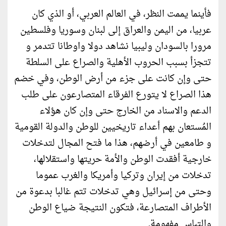
فأينما يممت النظر، في العالم العربي، أو الذي كان
عربيا، من اليمن والعراق إلى لبنان وسوريا وفلسطين
مرورا بالسودان وليبيا نشاهد دولا واوطانا تتدمر و
تتجزأ بسبب الحروب الأهلية والصراع على السلطة
حتى وإن كانت على جزء من أرض الوطن، وفي خضم
هذا الصراع لا يتورع الفرقاء المتصارعون على طلب
الدعم والاسناد من الخارج حتى وإن كان هؤلاء
المُستعان بهم أعداء تاريخيين للوطن والدولة القومية
و طامعين في أرضهم، هذا ما فتح المجال لتدخلات
خارجية أفقدت الوطن والأمة حريتها واستقلالها،
تدخلات من إيران وتركيا وأمريكا والغرب عموما
وحتى من إسرائيل وهي تدخلات تتم غالبا بدعوة من
الأطراف المتصارعة، فتكون النتيجة ضياع الوطن
والتباس مفهومة.