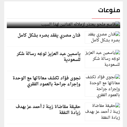
منوعات
قاسم ملحو يعتذر لزملائه الفنانين لهذا السبب
فنان مصري يفقد بصره بشكل كامل
ياسمين عبد العزيز توجّه رسالة شكر
للسعودية
نجوى فؤاد تكشف معاناتها مع الوحدة
وإجراء جراحة بالعمود الفقري
حقيقة مقاضاة زينة لـ أحمد عز بهدف
زيادة النفقة