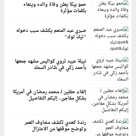
حمو بيكا يعلن وفاة والده وينعاه
بكلمات مؤثرة
صبري عبد المنعم يكشف سبب دخوله
"تيك توك"
نبيلة عبيد تروي كواليس مشهد جمعها
بأحمد زكي في شادر السمك
إلغاء حفلين لـ محمد رمضان في أمريكا
بشكلٍ مفاجئ.. إليكم التفاصيل
رندة كعدي تكشف مخاوف العمر
وتوضح موقفها من الاعتزال