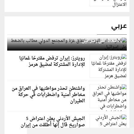
عربي
قطر: حماس التزمت باتفاق غزة والمجتمع الدولي مطالب
بالضغط على إسرائيل
رويترز: إيران ترفض مقترحًا عُمانيًا
للإدارة المشتركة لمضيق هرمز
واشنطن تحذر مواطنيها في العراق من
مخاطر أمنية واضطرابات في حركة
الطيران
الجيش الأردني يعلن اعتراض 5
صواريخ قال إنها أُطلقت من إيران