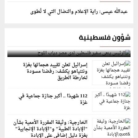
عبدالله عيسى: راية الإعلام والنضال التي لا تُطوى
شؤون فلسطينية
الرئيس ينعى سفير فلسطين لدى مصر دياب اللوح
إسرائيل تعلن تقييد هجماتها بغزة
ونتنياهو يكشف: رفضنا مسودة
لخارطة الطريق
112 شهيدًا .. أكبر جنازة جماعية في
غزة
الخارجية: وثيقة المقررة الأممية بشأن
"الإبادة الطبية" و"الإبادة الإنجابية"
بغزة دليل إضافي على الإبادة