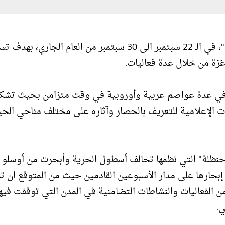
أعلن "فلسطينيو الخارج" إطلاق حملة "افتحوا موانئ غزة"، في الـ 22 سبتمبر الى 30 سبتمبر من العام الجاري
زة من خلال عدة فعاليات.
قها في عدة عواصم عربية وأوروبية في وقت متزامن بحيث تشك
ملات الإعلامية للتعريف بالحصار وآثاره على مختلف مناحي الحي
 "حنظلة" التي نظمها تحالف أسطول الحرية وأبحرت من أوسلو
بية، وستواصل إبحارها على مدار الأسبوعين القادمين حيث من المتوقع ان 
 الفعاليات والنشاطات التضامنية في المدن التي توقفت فيها
.