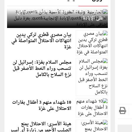
الخارجية: وثيقة المقررة الأممية بشأن "الإبادة
الطبية" و"الإبادة الإنجابية" بغزة دليل إضافي
على الإبادة
بيان مصري قطري تركي يدين
انتهاكات الاحتلال المتواصلة في
غزة
مجلس السلام بغزة: إسرائيل لن
تنسحب وراء الخط الأصفر قبل
نزع السلاح بالكامل
10 شهداء منهم 3 أطفال بغارات
الاحتلال على غزة
هيئة الأسرى: الاحتلال يمنع
الصليب الأحمر من زيارة أي أسير