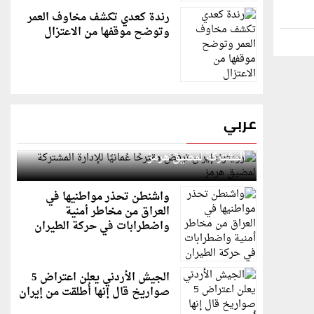
رندة كعدي تكشف مخاوف العمر
وتوضح موقفها من الاعتزال
عربي
رويترز: إيران ترفض مقترحًا عُمانيًا للإدارة
المشتركة لمضيق هرمز
واشنطن تحذر مواطنيها في
العراق من مخاطر أمنية
واضطرابات في حركة الطيران
الجيش الأردني يعلن اعتراض 5
صواريخ قال إنها أُطلقت من إيران