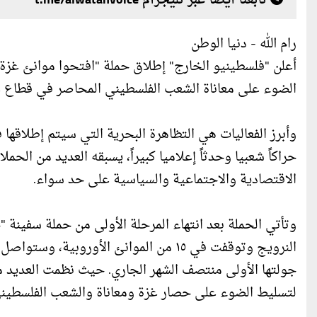
تابعنا أيضا عبر تليجرام t.me/alwatanvoice
رام الله - دنيا الوطن
الضوء على معاناة الشعب الفلسطيني المحاصر في قطاع غ
وأبرز الفعاليات هي التظاهرة البحرية التي سيتم إطلا
حراكاً شعبيا وحدثاً إعلاميا كبيراً، يسبقه العديد من الح
الاقتصادية والاجتماعية والسياسية على حد سواء.
وتأتي الحملة بعد انتهاء المرحلة الأولى من حملة سفينة
النرويج وتوقفت في ١٥ من الموانئ الأورو
جولتها الأولى منتصف الشهر الجاري. حيث نظمت العديد من
لتسليط الضوء على حصار غزة ومعاناة والشعب الفلسطيني