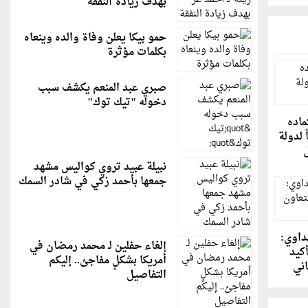
بهدف زيادة النفقة
حمو بيكا يعلن وفاة والده وينعاه
بكلمات مؤثرة
صبري عبد المنعم يكشف سبب
دخوله "تيك توك"
ماده
 لدولة
نبيلة عبيد تروي كواليس مشهد
جمعها بأحمد زكي في شادر السمك
داوي:
إلغاء حفلين لـ محمد رمضان في
أكيد
أمريكا بشكلٍ مفاجئ.. إليكم
اني
التفاصيل