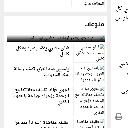
في كل
ار عن
منوعات
قاسم ملحو يعتذر لزملائه الفنانين لهذا السبب
فنان مصري يفقد بصره بشكل
كامل
امي
ياسمين عبد العزيز توجّه رسالة
شكر للسعودية
بي
نجوى فؤاد تكشف معاناتها مع
الوحدة وإجراء جراحة بالعمود
الفقري
حقيقة مقاضاة زينة لـ أحمد عز