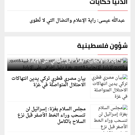
الدنيا حكايات
عبدالله عيسى: راية الإعلام والنضال التي لا تُطوى
شؤون فلسطينية
الخارجية: وثيقة المقررة الأممية بشأن "الإبادة الطبية"
و"الإبادة الإنجابية" بغزة دليل إضافي على الإبادة
بيان مصري قطري تركي يدين انتهاكات
الاحتلال المتواصلة في غزة
مجلس السلام بغزة: إسرائيل لن
تنسحب وراء الخط الأصفر قبل نزع
السلاح بالكامل