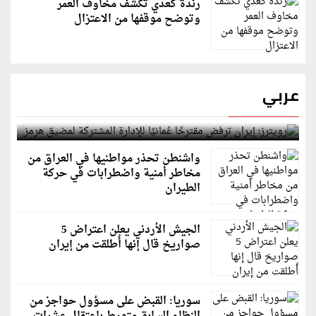
رندة كعدي تكشف مخاوف العمر
وتوضح موقفها من الاعتزال
عربي
رويترز: إيران ترفض مقترحًا عُمانيًا للإدارة المشتركة
لمضيق هرمز
واشنطن تحذر مواطنيها في العراق من
مخاطر أمنية واضطرابات في حركة
الطيران
الجيش الأردني يعلن اعتراض 5
صواريخ قال إنها أُطلقت من إيران
سوريا: القبض على مسؤول حواجز من