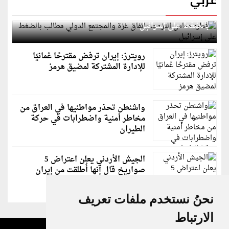
قطر: حماس التزمت باتفاق غزة والمجتمع الدولي مطالب
بالضغط على إسرائيل
رويترز: إيران ترفض مقترحًا عُمانيًا
للإدارة المشتركة لمضيق هرمز
واشنطن تحذر مواطنيها في العراق من
مخاطر أمنية واضطرابات في حركة
الطيران
الجيش الأردني يعلن اعتراض 5
صواريخ قال إنها أُطلقت من إيران
نحنُ نستخدم ملفات تعريف
الارتباط