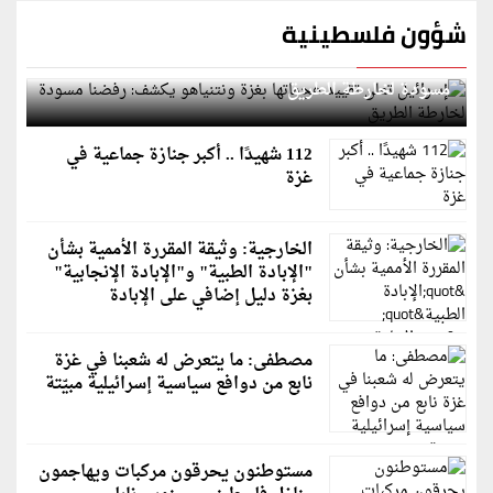
شؤون فلسطينية
إسرائيل تعلن تقييد هجماتها بغزة ونتنياهو يكشف: رفضنا
مسودة لخارطة الطريق
112 شهيدًا .. أكبر جنازة جماعية في
غزة
الخارجية: وثيقة المقررة الأممية بشأن
"الإبادة الطبية" و"الإبادة الإنجابية"
بغزة دليل إضافي على الإبادة
مصطفى: ما يتعرض له شعبنا في غزة
نابع من دوافع سياسية إسرائيلية مبيّتة
مستوطنون يحرقون مركبات ويهاجمون