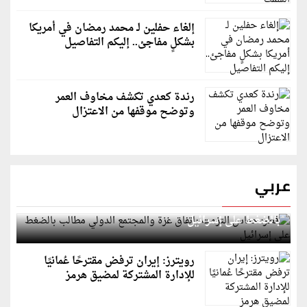
إلغاء حفلين لـ محمد رمضان في أمريكا
بشكلٍ مفاجئ.. إليكم التفاصيل
رندة كعدي تكشف مخاوف العمر
وتوضح موقفها من الاعتزال
عربي
قطر: حماس التزمت باتفاق غزة والمجتمع الدولي مطالب
بالضغط على إسرائيل
رويترز: إيران ترفض مقترحًا عُمانيًا
للإدارة المشتركة لمضيق هرمز