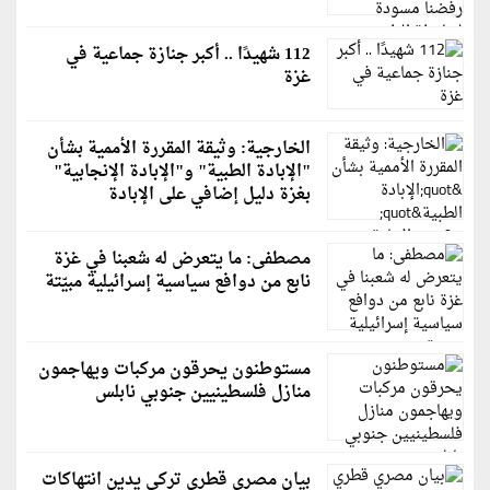
112 شهيدًا .. أكبر جنازة جماعية في
غزة
الخارجية: وثيقة المقررة الأممية بشأن
"الإبادة الطبية" و"الإبادة الإنجابية"
بغزة دليل إضافي على الإبادة
مصطفى: ما يتعرض له شعبنا في غزة
نابع من دوافع سياسية إسرائيلية مبيّتة
مستوطنون يحرقون مركبات ويهاجمون
منازل فلسطينيين جنوبي نابلس
بيان مصري قطري تركي يدين انتهاكات