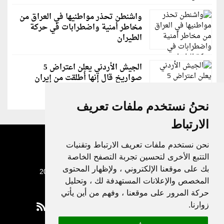
واشنطن تحذر مواطنيها في العراق من
مخاطر أمنية واضطرابات في حركة
الطيران
الجيش الأردني يعلن اعتراض 5
صواريخ قال إنها أُطلقت من إيران
نحنُ نستخدم ملفات تعريف
الارتباط
نحن نستخدم ملفات تعريف الارتباط وتقنيات
التتبع الأخرى لتحسين تجربة التصفح الخاصة
بك على موقعنا الإلكتروني ، ولإظهار المحتوى
جميع الحقوق محفوظة لدنيا الوطن © 2003 - 2022
المخصص والإعلانات المستهدفة لك ، وتحليل
حركة المرور على موقعنا ، وفهم من أين يأتي
زوارنا.