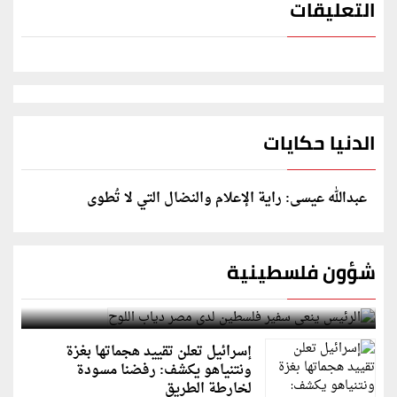
التعليقات
الدنيا حكايات
عبدالله عيسى: راية الإعلام والنضال التي لا تُطوى
شؤون فلسطينية
الرئيس ينعى سفير فلسطين لدى مصر دياب اللوح
إسرائيل تعلن تقييد هجماتها بغزة
ونتنياهو يكشف: رفضنا مسودة
لخارطة الطريق