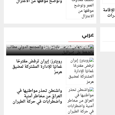
وتوضح موقفها من الاعتزال
لإقامة
رات
عربي
قطر: حماس التزمت باتفاق غزة والمجتمع الدولي
مطالب بالضغط على إسرائيل
رويترز: إيران ترفض مقترحًا
عُمانيًا للإدارة المشتركة لمضيق
هرمز
واشنطن تحذر مواطنيها في
العراق من مخاطر أمنية
واضطرابات في حركة الطيران