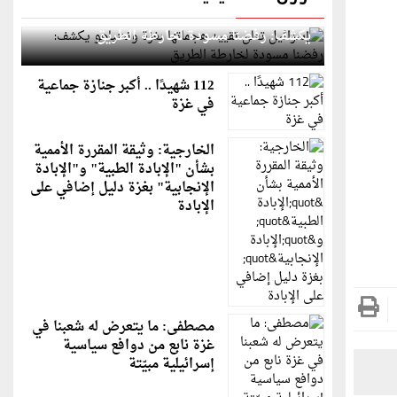
إسرائيل تعلن تقييد هجماتها بغزة ونتنياهو
يكشف: رفضنا مسودة لخارطة الطريق
112 شهيدًا .. أكبر جنازة جماعية
في غزة
الخارجية: وثيقة المقررة الأممية
بشأن "الإبادة الطبية" و"الإبادة
الإنجابية" بغزة دليل إضافي على
الإبادة
مصطفى: ما يتعرض له شعبنا في
غزة نابع من دوافع سياسية
إسرائيلية مبيّتة