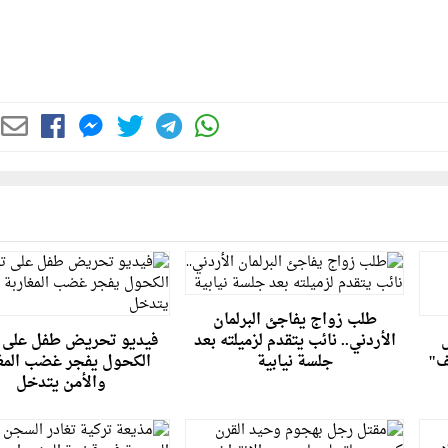
طلب زواج يفاجئ البرلمان
الأردني.. نائب يتقدم لزميلته بعد
فيديو تحريض طفل على ت
ف"
جلسة نيابية
الكحول يفجر غضب المغا
والأمن يتدخل