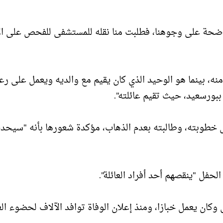
لواضحة على وجوهنا، فطلبت منا نقله للمستشفى للفحص على ال
، بينما هو الوحيد الذي كان يقيم مع والديه ويعمل على رعا
ورسعيد، حيث تقيم عائلته".
طوبته، وطالبته بعدم الذهاب، مؤكدة شعورها بأنه "سيحدث
لحفل "ينقصهم أحد أفراد العائلة".
ن يعمل خبازا، ومنذ إعلان الوفاة توافد الآلاف لحضوء الع