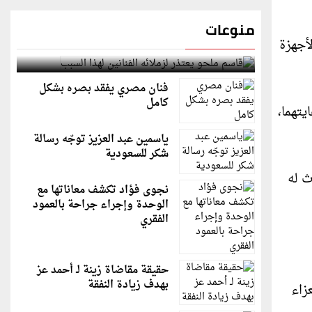
منوعات
أجهزة
قاسم ملحو يعتذر لزملائه الفنانين لهذا السبب
فنان مصري يفقد بصره بشكل
كامل
يتهما،
ياسمين عبد العزيز توجّه رسالة
شكر للسعودية
 له
نجوى فؤاد تكشف معاناتها مع
الوحدة وإجراء جراحة بالعمود
الفقري
حقيقة مقاضاة زينة لـ أحمد عز
بهدف زيادة النفقة
زاء