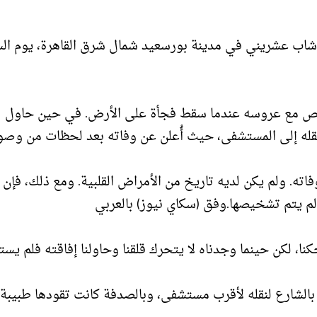
اب عشريني في مدينة بورسعيد شمال شرق القاهرة، يوم ال
يُدعى سعيد خالد السعيد (20) عاماً، يرقص مع عروسه عندما سقط فجأة على الأرض. في حين حاول
نقله إلى المستشفى، حيث أُعلن عن وفاته بعد لحظات من وصول
ته. ولم يكن لديه تاريخ من الأمراض القلبية. ومع ذلك، فإن
لم يتم تشخيصها.وفق (سكاي نيوز) بالعربي
ا، لكن حينما وجدناه لا يتحرك قلقنا وحاولنا إفاقته فلم يس
ة بالشارع لنقله لأقرب مستشفى، وبالصدفة كانت تقودها طبيبة