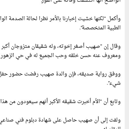
الواضح أنها اكتشفت وفاته على الفور."
وأكمل "لكنها خشيت إخبارنا بالأمر نظرا لحالة الصدمة ا
الطبية المتخصصة".
وقال إن "صهيب أصغر إخوته، وله شقيقان متزوجان أكبر منه
ومعروف عنه حسن خلقه وحب الجميع له في حي الزهور بب
ووفق رواية صديقه، فإن والدة صهيب رفضت حضور حفل خ
شيء".
وتابع أن "الأم أخبرت شقيقه الأكبر أنهم سيعودون من هذا ا
ولفت إلى أن صهيب حاصل على شهادة دبلوم فني صناعي وكا