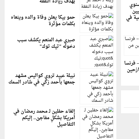
بهدف زيادة النفقة
سنوي
يين
حمو بيكا يعلن وفاة والده وينعاه
ية في
بكلمات مؤثرة
صبري عبد المنعم يكشف سبب
دخوله "تيك توك"
– فرنسا
ازحين
نبيلة عبيد تروي كواليس مشهد
جمعها بأحمد زكي في شادر السمك
إلغاء حفلين لـ محمد رمضان في
أمريكا بشكلٍ مفاجئ.. إليكم
التفاصيل