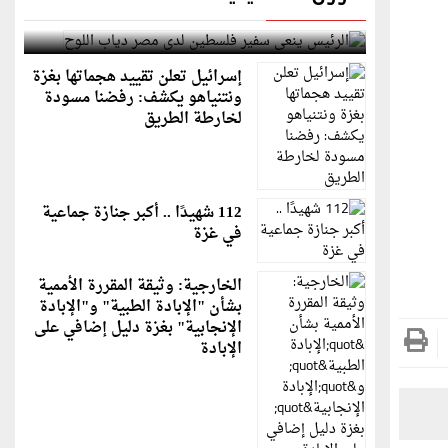
الرئيس ينعى سفير فلسطين لدى مصر دياب اللوح
إسرائيل تعلن تقييد هجماتها بغزة
ونتنياهو يكشف: رفضنا مسودة
لخارطة الطريق
112 شهيدًا .. أكبر جنازة جماعية
في غزة
الخارجية: وثيقة المقررة الأممية
بشأن "الإبادة الطبية" و"الإبادة
الإنجابية" بغزة دليل إضافي على
الإبادة