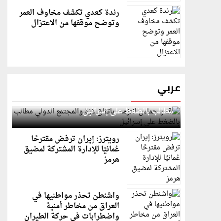
رندة كعدي تكشف مخاوف العمر
وتوضح موقفها من الاعتزال
عربي
قطر: حماس التزمت باتفاق غزة والمجتمع الدولي
مطالب بالضغط على إسرائيل
رويترز: إيران ترفض مقترحًا
عُمانيًا للإدارة المشتركة لمضيق
هرمز
واشنطن تحذر مواطنيها في
العراق من مخاطر أمنية
واضطرابات في حركة الطيران