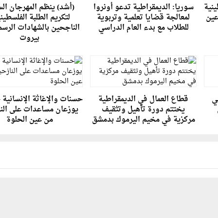
ينية
سوريا: الديمقراطية تدعو أونروا
(أشد) ينظم المهرجان ال
عين
لمعالجة قضايا تعلمية وتربوية
لتكريم الطلبة الفلسطين
للطلاب مع بدء العام الدراسي
الناجحين بالشهادات الرسم
بيروت
في
قطاع العمال في الديمقراطية
حسنات والإغاثة الإنسانية 
يختتم دورة تأهيل وتثقيف
يوزعان مساعدات على الن
مركزية في مخيم اليرموك بدمشق
من عين الحلوة