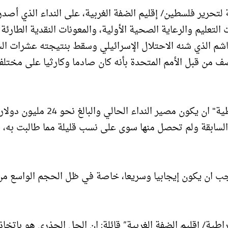
 لتحرير فلسطين/ إقليم الضفة الغربية، على النداء الذي أصدر
لتعليم والرعاية الصحية الأولية، والمعونات النقدية الطارئة
غاشم الذي شنه الاحتلال الإسرائيلي وسقط بنتيجته عشرات ال
صف من قبل الأمم المتحدة بأنه كان صادما وكارثيا على مختل
وأملت "دائرة اللاجئين ووكالة الغوث في الجبهة الديمقراطية" ان يكون مصير الندا
ت السابقة ولم تحصل منها سوى على نسب قليلة مما طالبت به، 
ء يجب ان يكون إيجابيا وسريعا، خاصة في ظل الحجم الواسع من
اطية/ إقليم الضفة الغربية” قائلة: ان الحل الجذري هو باتخاذ