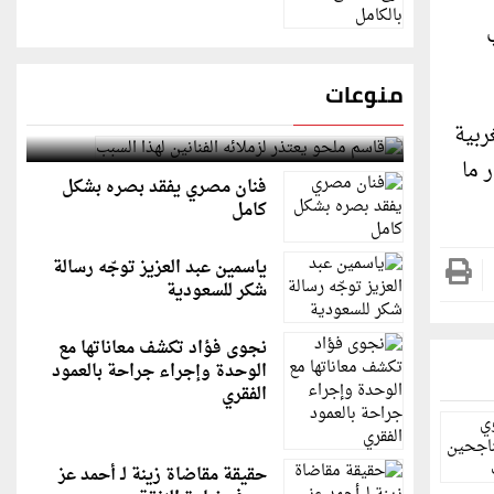
منوعات
قاسم ملحو يعتذر لزملائه الفنانين لهذا السبب
ربية
مار ما
فنان مصري يفقد بصره بشكل
كامل
ياسمين عبد العزيز توجّه رسالة
شكر للسعودية
نجوى فؤاد تكشف معاناتها مع
الوحدة وإجراء جراحة بالعمود
الفقري
حقيقة مقاضاة زينة لـ أحمد عز