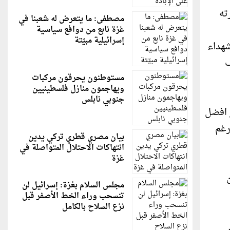
ته
مصطفى: ما يتعرض له شعبنا في
غزة نابع من دوافع سياسية
إسرائيلية مبيّتة
شهداء
ف
مستوطنون يحرقون مركبات
ويهاجمون منازل فلسطينيين
جنوبي نابلس
ء الحالي والبالغ نحو 24 مليون دولار افضل
رغم
بيان مصري قطري تركي يدين
انتهاكات الاحتلال المتواصلة في
غزة
مجلس السلام بغزة: إسرائيل لن
تنسحب وراء الخط الأصفر قبل
نزع السلاح بالكامل