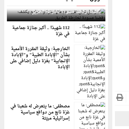
إسرائيل تعلن تقييد هجماتها بغزة ونتنياهو
يكشف: رفضنا مسودة لخارطة الطريق
112 شهيدًا .. أكبر جنازة جماعية
في غزة
الخارجية: وثيقة المقررة الأممية
بشأن "الإبادة الطبية" و"الإبادة
الإنجابية" بغزة دليل إضافي على
الإبادة
مصطفى: ما يتعرض له شعبنا في
غزة نابع من دوافع سياسية
إسرائيلية مبيّتة