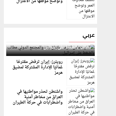
وتوضح موقفها من الاعتزال
عربي
قطر: حماس التزمت باتفاق غزة والمجتمع الدولي
مطالب بالضغط على إسرائيل
رويترز: إيران ترفض مقترحًا
عُمانيًا للإدارة المشتركة لمضيق
هرمز
واشنطن تحذر مواطنيها في
العراق من مخاطر أمنية
واضطرابات في حركة الطيران