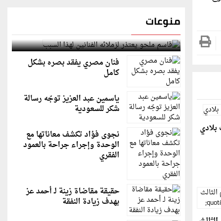
منوعات
قاسم ملحو يعتذر لزملائه الفنانين لهذا السبب
فنان مصري يفقد بصره بشكل
كامل
ياسمين عبد العزيز توجّه رسالة
شكر للسعودية
 بلادي
نجوى فؤاد تكشف معاناتها مع
الوحدة وإجراء جراحة بالعمود
الفقري
حقيقة مقاضاة زينة لـ أحمد عز
بهدف زيادة النفقة