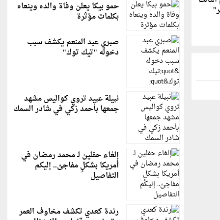
الثالث
حمو بيكا يعلن وفاة والده وينعاه
ر"
بكلمات مؤثرة
صبري عبد المنعم يكشف سبب
دخوله "تيك توك"
نبيلة عبيد تروي كواليس مشهد
جمعها بأحمد زكي في شادر السمك
إلغاء حفلين لـ محمد رمضان في
أمريكا بشكلٍ مفاجئ.. إليكم
التفاصيل
رندة كعدي تكشف مخاوف العمر