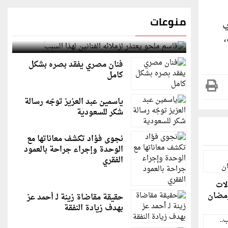
منوعات
ي
قاسم ملحو يعتذر لزملائه الفنانين لهذا السبب
فنان مصري يفقد بصره بشكل
كامل
ياسمين عبد العزيز توجّه رسالة
شكر للسعودية
نجوى فؤاد تكشف معاناتها مع
الوحدة وإجراء جراحة بالعمود
الفقري
لات
رمضان
حقيقة مقاضاة زينة لـ أحمد عز
بهدف زيادة النفقة