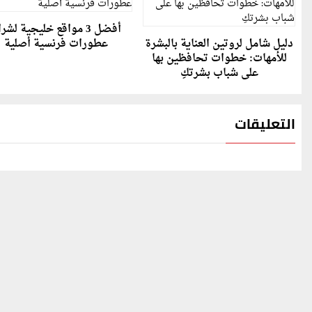
أفضل 3 مواقع خليجية لشر
دليل شامل لروتين العناية بالبشرة
عطورات فرنسية أصلية
للأمهات: خطوات تحافظين بها
على شباب بشرتكِ
التعليقات