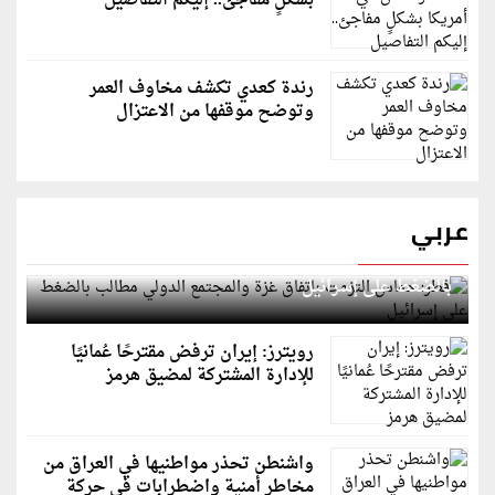
بشكلٍ مفاجئ.. إليكم التفاصيل
رندة كعدي تكشف مخاوف العمر
وتوضح موقفها من الاعتزال
عربي
قطر: حماس التزمت باتفاق غزة والمجتمع الدولي مطالب
بالضغط على إسرائيل
رويترز: إيران ترفض مقترحًا عُمانيًا
للإدارة المشتركة لمضيق هرمز
واشنطن تحذر مواطنيها في العراق من
مخاطر أمنية واضطرابات في حركة