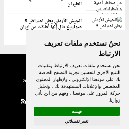
الطيران
الجيش الأردني يعلن اعتراض 5
صواريخ قال إنها أُطلقت من إيران
نحنُ نستخدم ملفات تعريف
الارتباط
نحن نستخدم ملفات تعريف الارتباط وتقنيات
التتبع الأخرى لتحسين تجربة التصفح الخاصة
بك على موقعنا الإلكتروني ، ولإظهار المحتوى
جميع الحقوق محفوظة لدنيا الوطن © 2003 - 2022
المخصص والإعلانات المستهدفة لك ، وتحليل
حركة المرور على موقعنا ، وفهم من أين يأتي
زوارنا.
فهمت
Privacy Policy
تغيير تفضيلاتي
|
Update cookies preferences