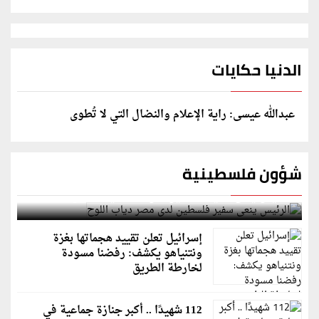
الدنيا حكايات
عبدالله عيسى: راية الإعلام والنضال التي لا تُطوى
شؤون فلسطينية
الرئيس ينعى سفير فلسطين لدى مصر دياب اللوح
إسرائيل تعلن تقييد هجماتها بغزة
ونتنياهو يكشف: رفضنا مسودة
لخارطة الطريق
112 شهيدًا .. أكبر جنازة جماعية في