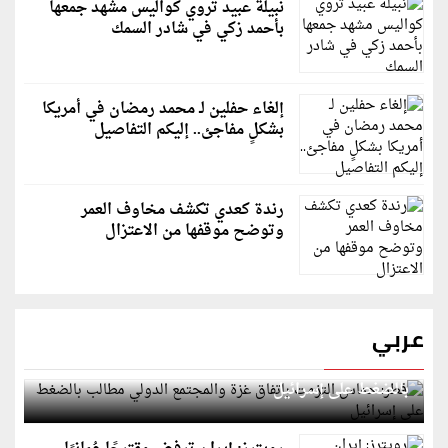
نبيلة عبيد تروي كواليس مشهد جمعها
بأحمد زكي في شادر السمك
إلغاء حفلين لـ محمد رمضان في أمريكا
بشكلٍ مفاجئ.. إليكم التفاصيل
رندة كعدي تكشف مخاوف العمر
وتوضح موقفها من الاعتزال
عربي
قطر: حماس التزمت باتفاق غزة والمجتمع الدولي مطالب
بالضغط على إسرائيل