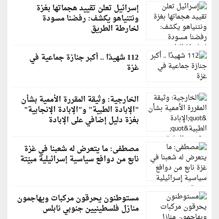
إسرائيل تعلن تقييد هجماتها بغزة
ونتنياهو يكشف: رفضنا مسودة
لخارطة الطريق
112 شهيدًا .. أكبر جنازة جماعية في
غزة
الخارجية: وثيقة المقررة الأممية بشأن
"الإبادة الطبية" و"الإبادة الإنجابية"
بغزة دليل إضافي على الإبادة
مصطفى: ما يتعرض له شعبنا في غزة
نابع من دوافع سياسية إسرائيلية مبيّتة
مستوطنون يحرقون مركبات ويهاجمون
منازل فلسطينيين جنوبي نابلس