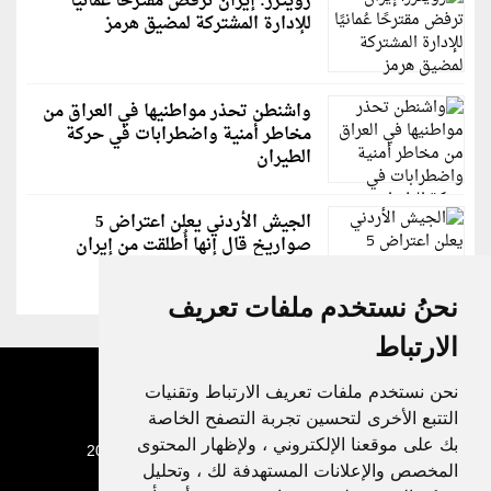
رويترز: إيران ترفض مقترحًا عُمانيًا
للإدارة المشتركة لمضيق هرمز
واشنطن تحذر مواطنيها في العراق من
مخاطر أمنية واضطرابات في حركة
الطيران
الجيش الأردني يعلن اعتراض 5
صواريخ قال إنها أُطلقت من إيران
نحنُ نستخدم ملفات تعريف
الارتباط
نحن نستخدم ملفات تعريف الارتباط وتقنيات
التتبع الأخرى لتحسين تجربة التصفح الخاصة
بك على موقعنا الإلكتروني ، ولإظهار المحتوى
جميع الحقوق محفوظة لدنيا الوطن © 2003 - 2022
المخصص والإعلانات المستهدفة لك ، وتحليل