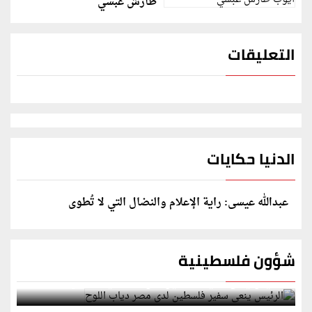
طارش عبسي
التعليقات
الدنيا حكايات
عبدالله عيسى: راية الإعلام والنضال التي لا تُطوى
شؤون فلسطينية
الرئيس ينعى سفير فلسطين لدى مصر دياب اللوح