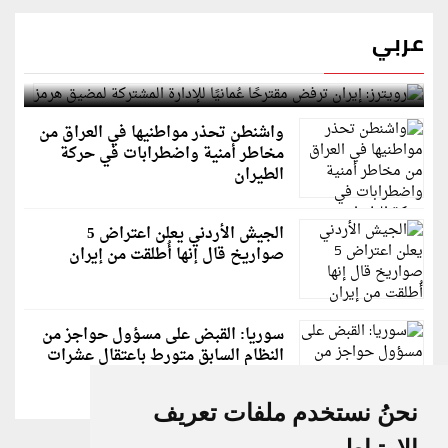
عربي
رويترز: إيران ترفض مقترحًا عُمانيًا للإدارة المشتركة
لمضيق هرمز
واشنطن تحذر مواطنيها في العراق من
مخاطر أمنية واضطرابات في حركة
الطيران
الجيش الأردني يعلن اعتراض 5
صواريخ قال إنها أُطلقت من إيران
سوريا: القبض على مسؤول حواجز من
النظام السابق متورط باعتقال عشرات
الشبان
نحنُ نستخدم ملفات تعريف