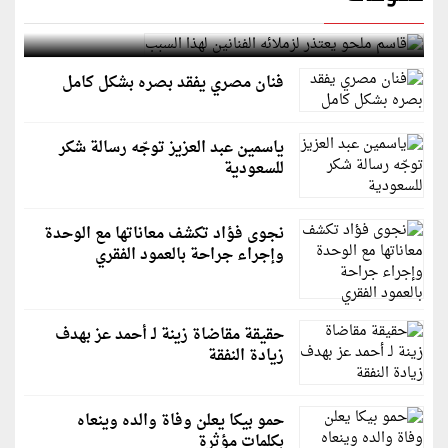
قاسم ملحو يعتذر لزملائه الفنانين لهذا السبب
فنان مصري يفقد بصره بشكل كامل
ياسمين عبد العزيز توجّه رسالة شكر
للسعودية
نجوى فؤاد تكشف معاناتها مع الوحدة
وإجراء جراحة بالعمود الفقري
حقيقة مقاضاة زينة لـ أحمد عز بهدف
زيادة النفقة
حمو بيكا يعلن وفاة والده وينعاه
بكلمات مؤثرة