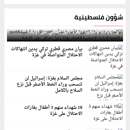
شؤون فلسطينية
الخارجية: وثيقة المقررة الأممية بشأن "الإبادة الطبية"
و"الإبادة الإنجابية" بغزة دليل إضافي على الإبادة
بيان مصري قطري تركي يدين انتهاكات
الاحتلال المتواصلة في غزة
مجلس السلام بغزة: إسرائيل لن
تنسحب وراء الخط الأصفر قبل نزع
السلاح بالكامل
10 شهداء منهم 3 أطفال بغارات
الاحتلال على غزة