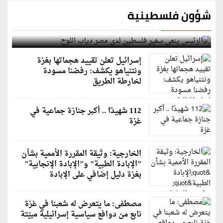
شؤون فلسطينية
الرئيس ينعى سفير فلسطين لدى مصر دياب اللوح
إسرائيل تعلن تقييد هجماتها بغزة
ونتنياهو يكشف: رفضنا مسودة
لخارطة الطريق
112 شهيدًا .. أكبر جنازة جماعية في
غزة
الخارجية: وثيقة المقررة الأممية بشأن
"الإبادة الطبية" و"الإبادة الإنجابية"
بغزة دليل إضافي على الإبادة
مصطفى: ما يتعرض له شعبنا في غزة
نابع من دوافع سياسية إسرائيلية مبيّتة