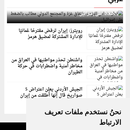
قطر: حماس التزمت باتفاق غزة والمجتمع الدولي مطالب
بالضغط على إسرائيل
رويترز: إيران ترفض مقترحًا عُمانيًا
للإدارة المشتركة لمضيق هرمز
واشنطن تحذر مواطنيها في العراق من
مخاطر أمنية واضطرابات في حركة
الطيران
الجيش الأردني يعلن اعتراض 5
صواريخ قال إنها أُطلقت من إيران
نحنُ نستخدم ملفات تعريف
الارتباط