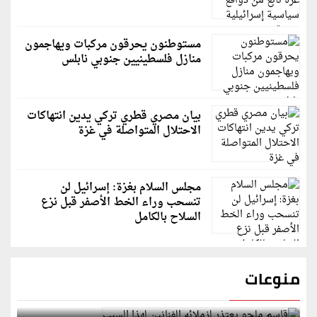
مستوطنون يحرقون مركبات ويهاجمون
منازل فلسطينيين جنوبي نابلس
بيان مصري قطري تركي يدين انتهاكات
الاحتلال المتواصلة في غزة
مجلس السلام بغزة: إسرائيل لن
تنسحب وراء الخط الأصفر قبل نزع
السلاح بالكامل
منوعات
قاسم ملحو يعتذر لزملائه الفنانين لهذا السبب