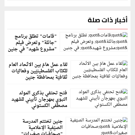
أخبار ذات صلة
"قامات" تطلق برنامج
"جائلة" وتعرض فيلم
"مشروع شهيد" في جنين
لقاء عمل هامّ بين الاتّحاد العام
للكتّاب الفلسطينيّين وفعاليّات
ثقافيّة بمحافظة جنين
فتح تحتفي بذكرى المولد
النبوي بمهرجان تأبيني للشهيد
مصطفى الكستوني
جنين تختتم المدرسة
الصيّفية الإعلامية
"صحافيات صغيرات"