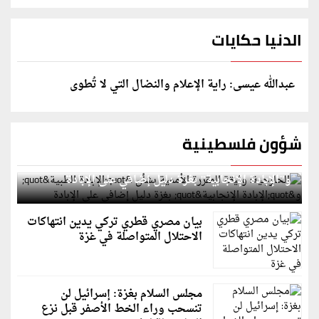
الدنيا حكايات
عبدالله عيسى: راية الإعلام والنضال التي لا تُطوى
شؤون فلسطينية
الخارجية: وثيقة المقررة الأممية بشأن "الإبادة الطبية"
و"الإبادة الإنجابية" بغزة دليل إضافي على الإبادة
بيان مصري قطري تركي يدين انتهاكات
الاحتلال المتواصلة في غزة
مجلس السلام بغزة: إسرائيل لن
تنسحب وراء الخط الأصفر قبل نزع