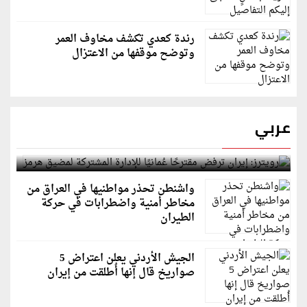
رندة كعدي تكشف مخاوف العمر
وتوضح موقفها من الاعتزال
عربي
رويترز: إيران ترفض مقترحًا عُمانيًا للإدارة المشتركة
لمضيق هرمز
واشنطن تحذر مواطنيها في العراق من
مخاطر أمنية واضطرابات في حركة
الطيران
الجيش الأردني يعلن اعتراض 5
صواريخ قال إنها أُطلقت من إيران