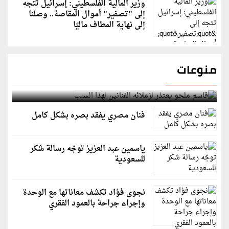
وزير المالية الفلسطيني: إسرائيل تتجه
إلى "تصفير" أموال المقاصة.. وصلنا
إلى نهاية المطاف ماليًا
منوعات
قاسم ملحو يعتذر لزملائه الفنانين لهذا السبب
فنان مصري يفقد بصره بشكل كامل
ياسمين عبد العزيز توجّه رسالة شكر
للسعودية
نجوى فؤاد تكشف معاناتها مع الوحدة
وإجراء جراحة بالعمود الفقري