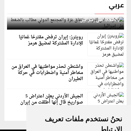
عربي
قطر: حماس التزمت باتفاق غزة والمجتمع الدولي مطالب
بالضغط على إسرائيل
رويترز: إيران ترفض مقترحًا عُمانيًا
للإدارة المشتركة لمضيق هرمز
واشنطن تحذر مواطنيها في العراق من
مخاطر أمنية واضطرابات في حركة
الطيران
الجيش الأردني يعلن اعتراض 5
صواريخ قال إنها أُطلقت من إيران
نحنُ نستخدم ملفات تعريف
الارتباط