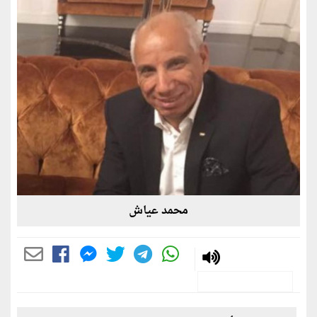
محمد عياش