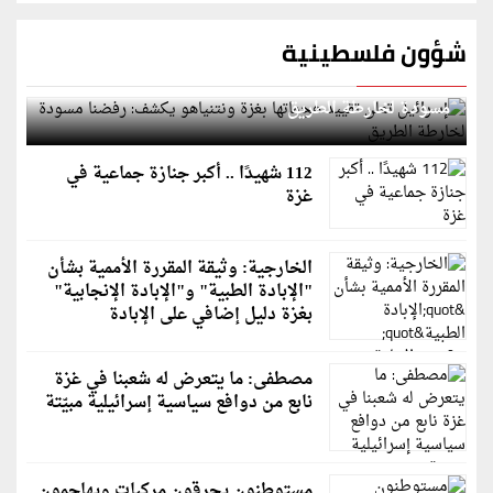
شؤون فلسطينية
إسرائيل تعلن تقييد هجماتها بغزة ونتنياهو يكشف: رفضنا
مسودة لخارطة الطريق
112 شهيدًا .. أكبر جنازة جماعية في
غزة
الخارجية: وثيقة المقررة الأممية بشأن
"الإبادة الطبية" و"الإبادة الإنجابية"
بغزة دليل إضافي على الإبادة
مصطفى: ما يتعرض له شعبنا في غزة
نابع من دوافع سياسية إسرائيلية مبيّتة
مستوطنون يحرقون مركبات ويهاجمون