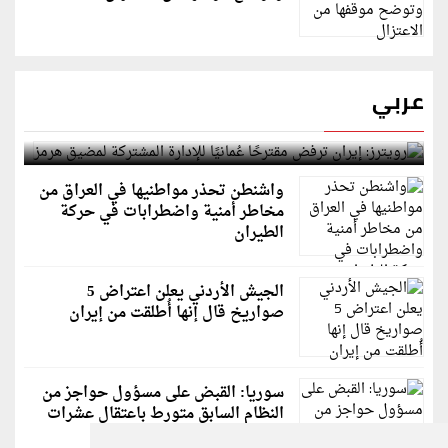
عربي
رويترز: إيران ترفض مقترحًا عُمانيًا للإدارة المشتركة
لمضيق هرمز
واشنطن تحذر مواطنيها في العراق من
مخاطر أمنية واضطرابات في حركة
الطيران
الجيش الأردني يعلن اعتراض 5
صواريخ قال إنها أُطلقت من إيران
سوريا: القبض على مسؤول حواجز من
النظام السابق متورط باعتقال عشرات
الشبان