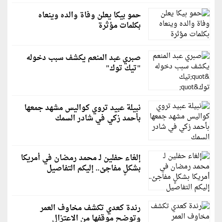
حمو بيكا يعلن وفاة والده وينعاه
بكلمات مؤثرة
صبري عبد المنعم يكشف سبب دخوله
"تيك توك"
نبيلة عبيد تروي كواليس مشهد جمعها
بأحمد زكي في شادر السمك
إلغاء حفلين لـ محمد رمضان في أمريكا
بشكلٍ مفاجئ.. إليكم التفاصيل
رندة كعدي تكشف مخاوف العمر
وتوضح موقفها من الاعتزال