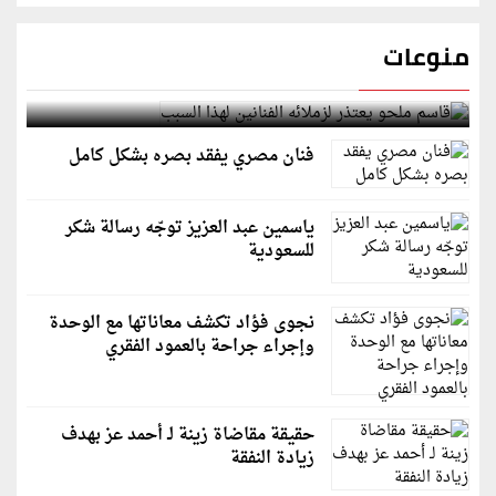
منوعات
قاسم ملحو يعتذر لزملائه الفنانين لهذا السبب
فنان مصري يفقد بصره بشكل كامل
ياسمين عبد العزيز توجّه رسالة شكر
للسعودية
نجوى فؤاد تكشف معاناتها مع الوحدة
وإجراء جراحة بالعمود الفقري
حقيقة مقاضاة زينة لـ أحمد عز بهدف
زيادة النفقة