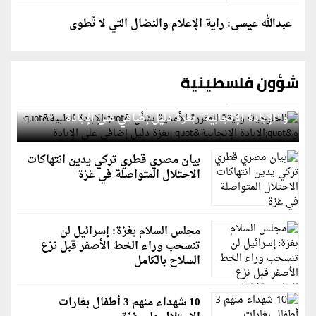
عبدالله عيسى: راية الإعلام والنضال التي لا تُطوى
شؤون فلسطينية
الخارجية: وثيقة المقررة الأممية بشأن "الإبادة الطبية"
و"الإبادة الإنجابية" بغزة دليل إضافي على الإبادة
بيان مصري قطري تركي يدين انتهاكات
الاحتلال المتواصلة في غزة
مجلس السلام بغزة: إسرائيل لن
تنسحب وراء الخط الأصفر قبل نزع
السلاح بالكامل
10 شهداء منهم 3 أطفال بغارات