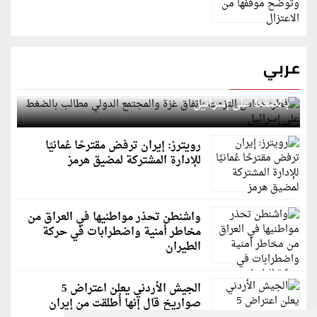
عربي
قطر: حماس التزمت باتفاق غزة والمجتمع الدولي مطالب
بالضغط على إسرائيل
رويترز: إيران ترفض مقترحًا عُمانيًا
للإدارة المشتركة لمضيق هرمز
واشنطن تحذر مواطنيها في العراق من
مخاطر أمنية واضطرابات في حركة
الطيران
الجيش الأردني يعلن اعتراض 5
صواريخ قال إنها أُطلقت من إيران