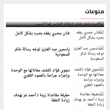
منوعات
قاسم ملحو يعتذر لزملائه الفنانين لهذا السبب
فنان مصري يفقد بصره بشكل كامل
ياسمين عبد العزيز توجّه رسالة شكر
للسعودية
نجوى فؤاد تكشف معاناتها مع الوحدة
وإجراء جراحة بالعمود الفقري
حقيقة مقاضاة زينة لـ أحمد عز بهدف
زيادة النفقة