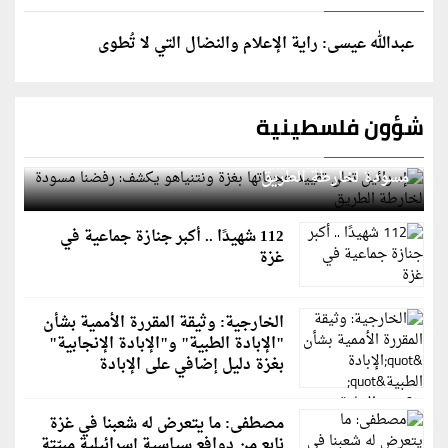
عبدالله عيسى: راية الإعلام والنضال التي لا تُطوى
شؤون فلسطينية
إسرائيل تعلن تقييد هجماتها بغزة ونتنياهو يكشف: رفضنا
مسودة لخارطة الطريق
112 شهيدًا .. أكبر جنازة جماعية في
غزة
الخارجية: وثيقة المقررة الأممية بشأن
"الإبادة الطبية" و"الإبادة الإنجابية"
بغزة دليل إضافي على الإبادة
مصطفى: ما يتعرض له شعبنا في غزة
نابع من دوافع سياسية إسرائيلية مبيّتة