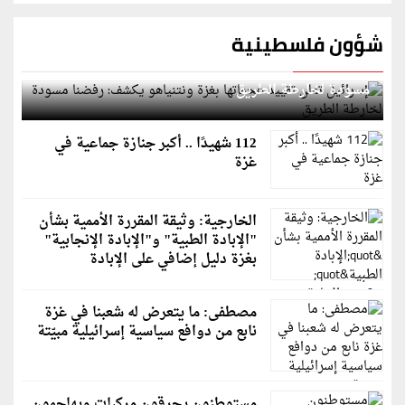
شؤون فلسطينية
إسرائيل تعلن تقييد هجماتها بغزة ونتنياهو يكشف: رفضنا
مسودة لخارطة الطريق
112 شهيدًا .. أكبر جنازة جماعية في
غزة
الخارجية: وثيقة المقررة الأممية بشأن
"الإبادة الطبية" و"الإبادة الإنجابية"
بغزة دليل إضافي على الإبادة
مصطفى: ما يتعرض له شعبنا في غزة
نابع من دوافع سياسية إسرائيلية مبيّتة
مستوطنون يحرقون مركبات ويهاجمون