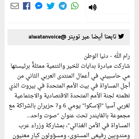
تابعنا أيضا عبر تويتر @alwatanvoice
رام الله - دنيا الوطن
شاركت مبادرة بدايات للخير والتنمية ممثلةً برئيستها
مي حاسبيني في أعمال المنتدى العربي الثاني من
أجل المساواة في بيت الأمم المتحدة في بيروت الذي
نظمته لجنة الأمم المتحدة الاقتصادية والاجتماعية
لغربي آسيا "الإسكوا" يومي 6 و7 حزيران بالشراكة مع
مجموعة باثفايندر تحت عنوان "صوت واحد...
المساواة في الأمن الغذائي"، بمشاركة وزراء عرب
ومندوبين رفيعي المستوى، ومسؤولون كبار معنيون