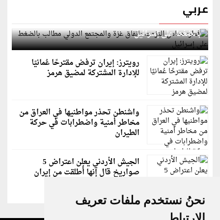
عربي
قطر: حماس التزمت باتفاق غزة والمجتمع الدولي مطالب
بالضغط على إسرائيل
رويترز: إيران ترفض مقترحًا عُمانيًا
للإدارة المشتركة لمضيق هرمز
واشنطن تحذر مواطنيها في العراق من
مخاطر أمنية واضطرابات في حركة
الطيران
الجيش الأردني يعلن اعتراض 5
صواريخ قال إنها أُطلقت من إيران
نحنُ نستخدم ملفات تعريف
الارتباط