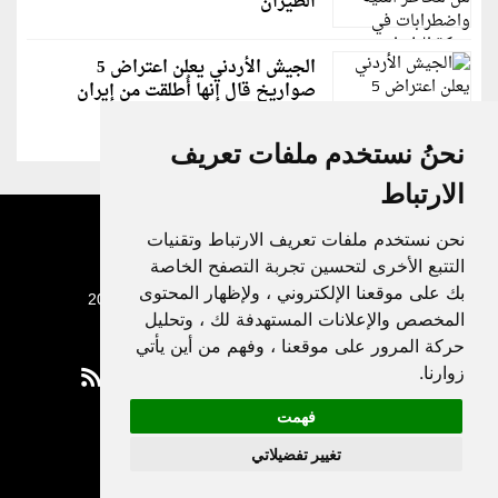
الطيران
الجيش الأردني يعلن اعتراض 5
صواريخ قال إنها أُطلقت من إيران
نحنُ نستخدم ملفات تعريف
الارتباط
نحن نستخدم ملفات تعريف الارتباط وتقنيات
التتبع الأخرى لتحسين تجربة التصفح الخاصة
بك على موقعنا الإلكتروني ، ولإظهار المحتوى
جميع الحقوق محفوظة لدنيا الوطن © 2003 - 2022
المخصص والإعلانات المستهدفة لك ، وتحليل
حركة المرور على موقعنا ، وفهم من أين يأتي
زوارنا.
فهمت
Privacy Policy
تغيير تفضيلاتي
|
Update cookies preferences