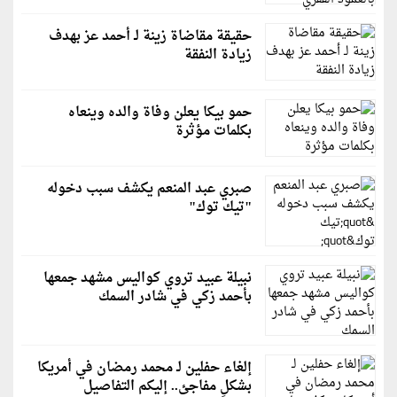
حقيقة مقاضاة زينة لـ أحمد عز بهدف
زيادة النفقة
حمو بيكا يعلن وفاة والده وينعاه
بكلمات مؤثرة
صبري عبد المنعم يكشف سبب دخوله
"تيك توك"
نبيلة عبيد تروي كواليس مشهد جمعها
بأحمد زكي في شادر السمك
إلغاء حفلين لـ محمد رمضان في أمريكا
بشكلٍ مفاجئ.. إليكم التفاصيل