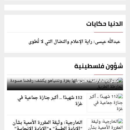
الدنيا حكايات
عبدالله عيسى: راية الإعلام والنضال التي لا تُطوى
شؤون فلسطينية
إسرائيل تعلن تقييد هجماتها بغزة ونتنياهو يكشف: رفضنا
مسودة لخارطة الطريق
112 شهيدًا .. أكبر جنازة جماعية في
غزة
الخارجية: وثيقة المقررة الأممية بشأن
"الإبادة الطبية" و"الإبادة الإنجابية"