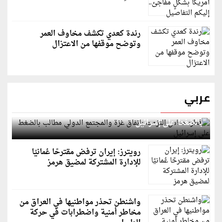
رندة كعدي تكشف مخاوف العمر
وتوضح موقفها من الاعتزال
عربي
قطر: حماس التزمت باتفاق غزة والمجتمع الدولي مطالب
بالضغط على إسرائيل
رويترز: إيران ترفض مقترحًا عُمانيًا
للإدارة المشتركة لمضيق هرمز
واشنطن تحذر مواطنيها في العراق من
مخاطر أمنية واضطرابات في حركة