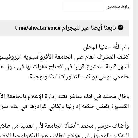
رابط مختصر:
تابعنا أيضا عبر تليجرام t.me/alwatanvoice
رام الله - دنيا الوطن
كشف المشرف العام على الجامعة الأفروآسيوية البروفي
أشهر قليلة ستشرع قريبا في افتتاح مقرات لها في دول عدة
جامعي نوعي يواكب التطورات التكنولوجية.
وقال محمد في لقاء مباشر بثته إدارة الإعلام بالجامعة ا
القصيرة بفضل حكمة إدارتها وتفاني كوادرها في بناء صر
وأضاف حرسي محمد "أنشأنا الجامعة لأن العديد من طلاب ق
التفكير بالوصول إلى هؤلاء الطلاب عبر التكنولوجيا المتا