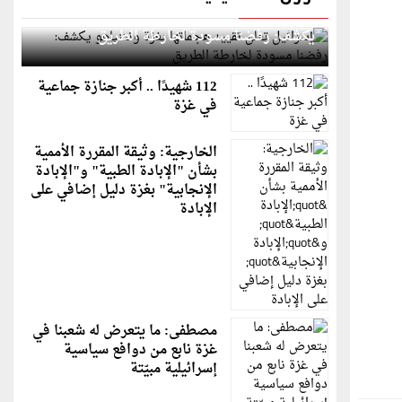
إسرائيل تعلن تقييد هجماتها بغزة ونتنياهو
يكشف: رفضنا مسودة لخارطة الطريق
112 شهيدًا .. أكبر جنازة جماعية
في غزة
الخارجية: وثيقة المقررة الأممية
بشأن "الإبادة الطبية" و"الإبادة
الإنجابية" بغزة دليل إضافي على
الإبادة
مصطفى: ما يتعرض له شعبنا في
غزة نابع من دوافع سياسية
إسرائيلية مبيّتة