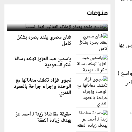
منوعات
قاسم ملحو يعتذر لزملائه الفنانين لهذا السبب
فنان مصري يفقد بصره بشكل
كامل
س بها
ياسمين عبد العزيز توجّه رسالة
شكر للسعودية
واسع (
نجوى فؤاد تكشف معاناتها مع
لكوادر
الوحدة وإجراء جراحة بالعمود
الفقري
حقيقة مقاضاة زينة لـ أحمد عز
بهدف زيادة النفقة