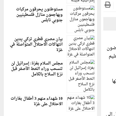
مستوطنون يحرقون مركبات
ويهاجمون منازل فلسطينيين
جنوبي نابلس
بيان مصري قطري تركي يدين
انتهاكات الاحتلال المتواصلة في
غضون
غزة
ليم
مجلس السلام بغزة: إسرائيل لن
تنسحب وراء الخط الأصفر قبل
نزع السلاح بالكامل
ا
10 شهداء منهم 3 أطفال بغارات
الاحتلال على غزة
 إلى