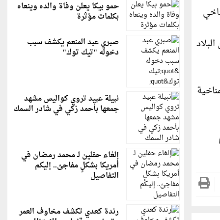
حمو بيكا يعلن وفاة والده وينعاه
ناخي
بكلمات مؤثرة
لبلاد
صبري عبد المنعم يكشف سبب
دخوله "تيك توك"
ناخية
نبيلة عبيد تروي كواليس مشهد
جمعها بأحمد زكي في شادر السمك
إلغاء حفلين لـ محمد رمضان في
أمريكا بشكلٍ مفاجئ.. إليكم
التفاصيل
رندة كعدي تكشف مخاوف العمر