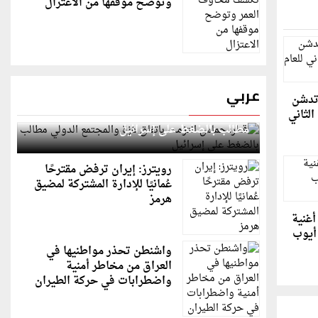
وتوضح موقفها من الاعتزال
عربي
 تدشن
قطر: حماس التزمت باتفاق غزة والمجتمع الدولي
لثاني
مطالب بالضغط على إسرائيل
رويترز: إيران ترفض مقترحًا
عُمانيًا للإدارة المشتركة لمضيق
هرمز
أغنية
 أيوب
واشنطن تحذر مواطنيها في
العراق من مخاطر أمنية
واضطرابات في حركة الطيران